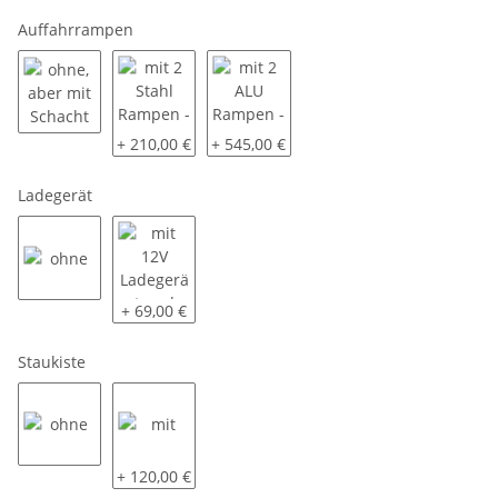
Auffahrrampen
ohne, aber mit Schacht
mit 2 Stahl Rampen - ca. 2,1t Tragkraft / Paar
mit 2 ALU Rampen - ca. 2,5t Tragkraft 
+ 210,00 €
+ 545,00 €
Ladegerät
ohne
mit 12V Ladegerät und Steckermontage
+ 69,00 €
Staukiste
ohne
mit
+ 120,00 €