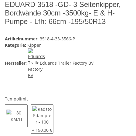
EDUARD 3518 -GD- 3 Seitenkipper,
Bordwände 30cm -3500kg- E & H-
Pumpe - Lfh: 66cm -195/50R13
Artikelnummer:
3518-4-33-3566-P
Kategorie:
Kipper
Hersteller:
Eduards Trailer Factory BV
Tempolimit
80 KM/H
Radstoßdämpfer - 100 KM/H
+ 190,00 €