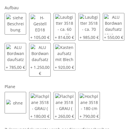
Aufbau
siehe Beschreibung
H-Gestell ED18
Laubgitter 3518 - ca. 60 cm SP-Line - 
Laubgitter 3518 - ca. 70 
ALU Bordwand
+ 105,00 €
+ 814,00 €
+ 985,00 €
+ 550,00 €
ALU Bordwandaufsatz 3518 - ca. 40 cm - oben pendelnd - monti
ALU Bordwandaufsatz 3518 - ca. 70 cm - oben pend
Kastenaufsatz mit Blech geschlossen 3
+ 785,00 €
+ 1.250,00
+ 920,00 €
€
Plane
ohne
Flachplane 3518 - GRAU ( andere Farben auf Anfrage
Flachplane 3518 - GRAU ( andere Farben
Hochplane 3518 - 180 cm 
+ 180,00 €
+ 260,00 €
+ 790,00 €