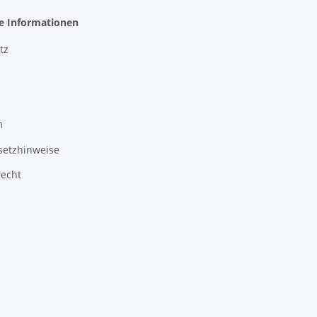
he Informationen
tz
m
setzhinweise
recht