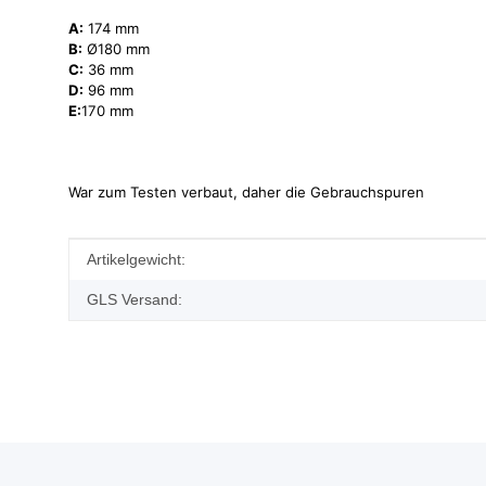
A:
174 mm
B:
Ø180 mm
C:
36 mm
D:
96 mm
E:
170 mm
War zum Testen verbaut, daher die Gebrauchspuren
Produkteigenschaft
Wert
Artikelgewicht:
GLS Versand: