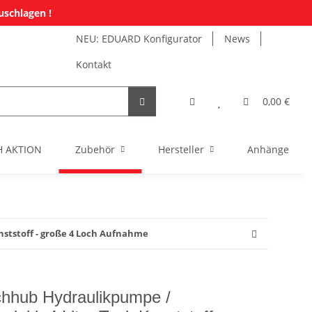
uschlagen !
NEU: EDUARD Konfigurator
News
Kontakt
0,00 €
H AKTION
Zubehör
Hersteller
Anhänger Mi
nststoff - große 4 Loch Aufnahme
chhub Hydraulikpumpe /