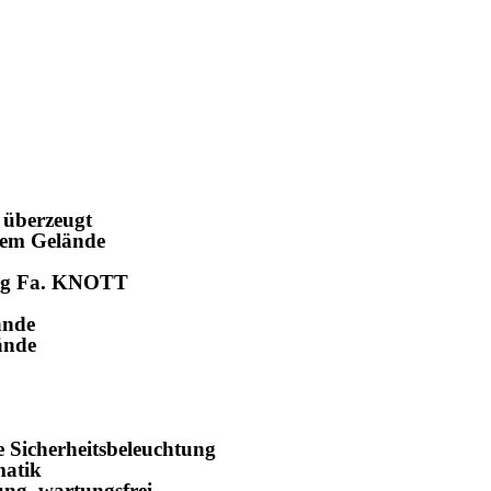
 überzeugt
enem Gelände
tung Fa. KNOTT
ände
ände
e Sicherheitsbeleuchtung
matik
ng, wartungsfrei