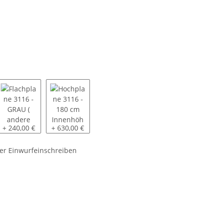
6 - GRAU ( andere Farben auf Anfrage ) - montiert
Flachplane 3116 - GRAU ( andere Farben auf Anfrage ) - inkl. 4 Pl
Hochplane 3116 - 180 cm Innenhöhe SP-Line - GRAU 
+ 240,00 €
+ 630,00 €
er Einwurfeinschreiben