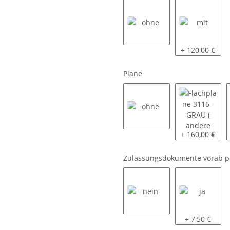
ohne
mit
+ 120,00 €
Plane
ohne
Flachplane 311
+ 160,00 €
Zulassungsdokumente vorab p
nein
ja
+ 7,50 €