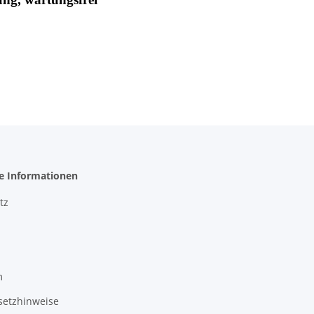
he Informationen
tz
m
setzhinweise