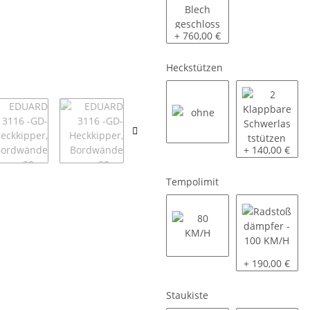
Kastenaufsatz mit Blech gesc
+ 760,00 €
Heckstützen
ohne
2 Klappbare S
+ 140,00 €
Tempolimit
80 KM/H
Radstoßdämpf
+ 190,00 €
Staukiste