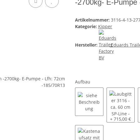
-2700kg- E-Pumpe 
Artikelnummer:
3116-4-13-27
Kategorie:
Kipper
Hersteller:
Eduards Trail
Aufbau
siehe Beschreibung
Laubgitter 311
+ 715,00 €