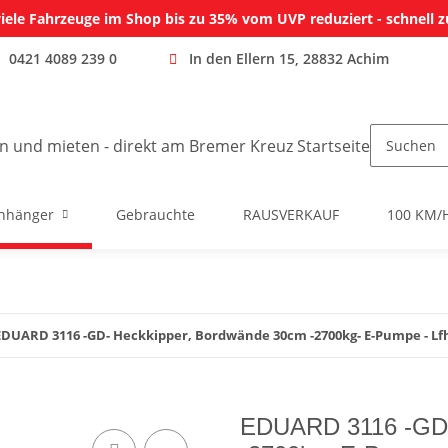
iele Fahrzeuge im Shop bis zu 35% vom UVP reduziert - schnell z
0421 4089 239 0
In den Ellern 15, 28832 Achim
nhänger
Gebrauchte
RAUSVERKAUF
100 KM/
EDUARD 3116 -GD- Heckkipper, Bordwände 30cm -2700kg- E-Pumpe - Lfh
EDUARD 3116 -GD-