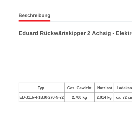
weitere Registerkarten anzeigen
Beschreibung
Eduard Rückwärtskipper 2 Achsig - Elek
Typ
Ges. Gewicht
Nutzlast
Ladekan
ED-3116-4-1B30-270-N-72
2.700 kg
2.014 kg
ca. 72 c