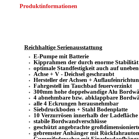
Produktinformationen
Reichhaltige Serienausstattung
E-Pumpe mit Batterie
Kipprahmen der durch enorme Stabilität
optimale Standfestigkeit auch auf uneb
Achse + V - Deichsel geschraubt
Hersteller der Achsen + Auflaufeinrich
Fahrgestell im Tauchbad feuerverzinkt
300mm hohe doppelwandige Alu Bordw
4 abnehmbare bzw. abklappbare Bordw
alle 4 Eckrungen herausnehmbar
Siebdruckboden + Stahl Bodenplatte
10 Verzurrösen innerhalb der Ladefläche
stabile Bordwandverschlüsse
geschützt angebrachte großdimensioniert
gebremster Anhänger mit Rückfahrauto
Gummifederachse mit Einzelradaufhängu