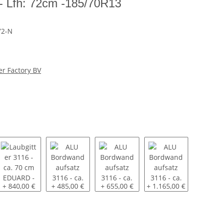
- Lfh: 72cm -185/70R13
72-N
er Factory BV
6 - ca. 60 cm SP-Line - montiert
Laubgitter 3116 - ca. 70 cm EDUARD - montiert
ALU Bordwandaufsatz 3116 - ca. 30 cm - oben pend
ALU Bordwandaufsatz 3116 - ca. 40 
ALU Bordwandaufsatz 
+ 840,00 €
+ 485,00 €
+ 655,00 €
+ 1.165,00 €