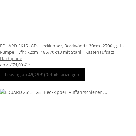
EDUARD 2615 -GD- Heckkipper, Bordwände 30cm -2700kg- H-
Pumpe - Lfh: 72cm -185/70R13 mit Stahl - Kastenaufsatz -
Flachplane
ab
4.474,00 €
*
Leasing ab 49,25 € (Details anzeigen)