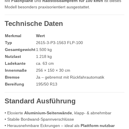
Mit
Flachplane
und
Radstoßdämpfern für 100 km/h
ist dieses
Modell besonders praxisorientiert ausgestattet.
Technische Daten
Merkmal
Wert
Typ
2615-3-P3-1563 FLP-100
Gesamtgewicht
1.500 kg
Nutzlast
1.218 kg
Ladekante
ca. 63 cm
Innenmaße
256 × 150 × 30 cm
Bremse
Ja – gebremst mit Rückfahrautomatik
Bereifung
195/50 R13
Standard Ausführung
• Eloxierte
Aluminium-Seitenwände
, klapp- & abnehmbar
• Stabile Bordwand-Spannverschlüsse
• Herausnehmbare Eckrungen – ideal als
Plattform nutzbar