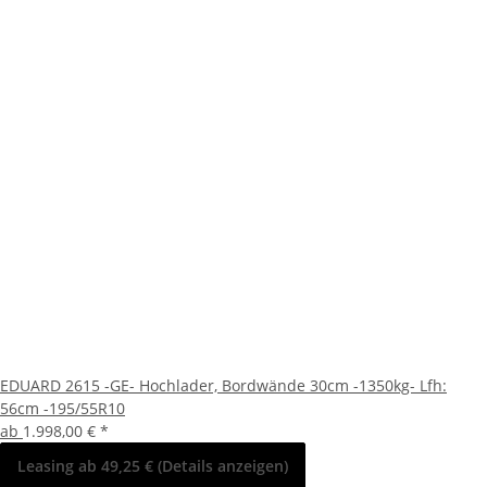
EDUARD 2615 -GE- Hochlader, Bordwände 30cm -1350kg- Lfh:
56cm -195/55R10
ab
1.998,00 €
*
Leasing ab 49,25 € (Details anzeigen)