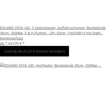
EDUARD 3318 -GD- 3 Seitenkipper, Auffahrschienen, Bordwände
30cm -3500kg- E & H-Pumpe - Lfh: 63cm -195/50R13 mit Stahl -
Kastenaufsatz
ab
7.443,00 €
*
Leasing ab 49,25 € (Details anzeigen)