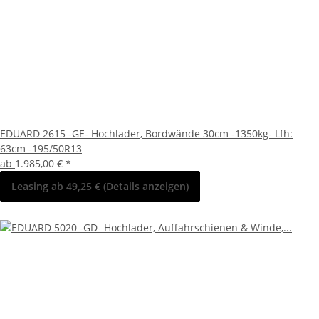
EDUARD 2615 -GE- Hochlader, Bordwände 30cm -1350kg- Lfh:
63cm -195/50R13
ab
1.985,00 €
*
Leasing ab 49,25 € (Details anzeigen)