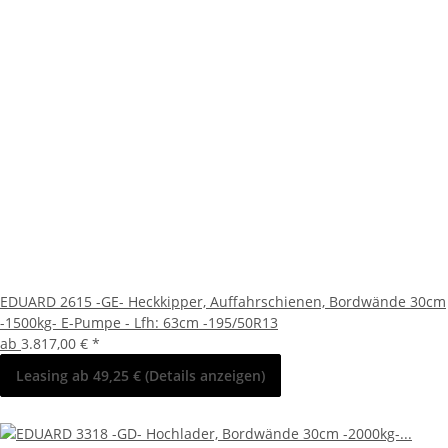
EDUARD 2615 -GE- Heckkipper, Auffahrschienen, Bordwände 30cm
-1500kg- E-Pumpe - Lfh: 63cm -195/50R13
ab
3.817,00 €
*
Leasing ab 49,25 € (Details anzeigen)