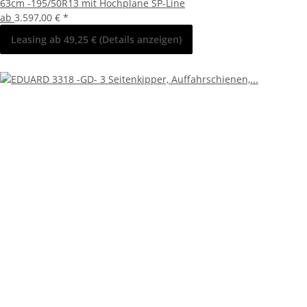
63cm -195/50R13 mit Hochplane SP-Line
ab
3.597,00 €
*
Leasing ab 49,25 € (Details anzeigen)