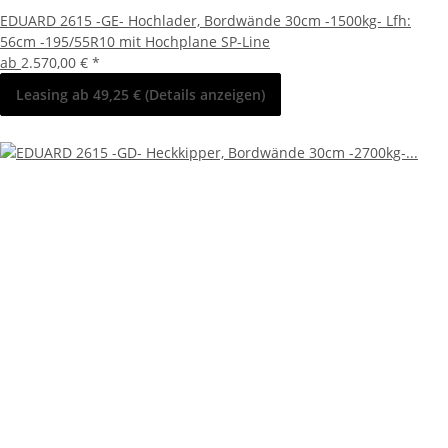
EDUARD 2615 -GE- Hochlader, Bordwände 30cm -1500kg- Lfh:
56cm -195/55R10 mit Hochplane SP-Line
ab
2.570,00 €
*
Leasing ab 49,25 € (Details anzeigen)