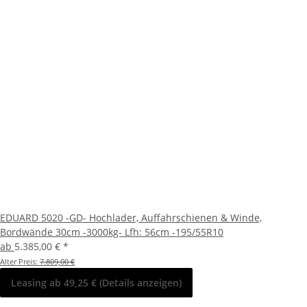
EDUARD 5020 -GD- Hochlader, Auffahrschienen & Winde,
Bordwände 30cm -3000kg- Lfh: 56cm -195/55R10
ab
5.385,00 €
*
Alter Preis:
7.809,00 €
Leasing ab 49,25 € (Details anzeigen)