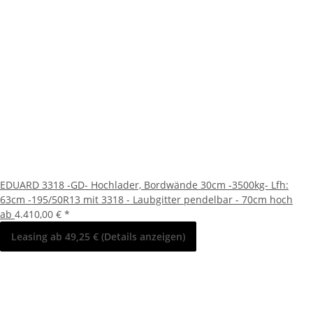
EDUARD 3318 -GD- Hochlader, Bordwände 30cm -3500kg- Lfh:
63cm -195/50R13 mit 3318 - Laubgitter pendelbar - 70cm hoch
ab
4.410,00 €
*
Leasing ab 49,25 € (Details anzeigen)