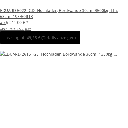
EDUARD 5022 -GD- Hochlader, Bordwände 30cm -3500kg- Lfh:
63cm -195/50R13
ab
5.211,00 €
*
Alter Preis:
7.555,00 €
Leasing ab 49,25 € (Details anzeigen)