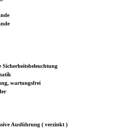
ände
ände
e Sicherheitsbeleuchtung
matik
ng, wartungsfrei
der
ssive Ausführung ( verzinkt )