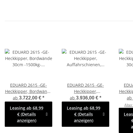
EDUARD 2615 -GE-
EDUARD 2615 -GE-
EDU
Heckkipper, Bordwände
Heckkipper,
Heckki
30cm -1500kg- H-
Auffahrschienen,
30c
ab
ab
ab
3.722,00 €
*
3.936,00 €
*
Pumpe - Lfh: 63cm
Bordwände 30cm
Pump
Alter
Leasing ab 68,99
Leasing ab 68,99
-195/50R13 mit 2615 -
-1500kg- H-Pumpe -
-155
€ (Details
€ (Details
Leas
AufsatzBordwände
Lfh: 63cm -195/50R13
Kast
anzeigen)
anzeigen)
€
pendelbar - 30cm hoch
mit 2615 -
a
- Flachplane - 100 KM/H
AufsatzBordwände