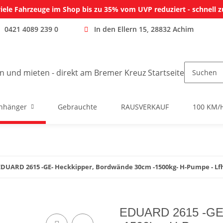
iele Fahrzeuge im Shop bis zu 35% vom UVP reduziert - schnell z
0421 4089 239 0
In den Ellern 15, 28832 Achim
nhänger
Gebrauchte
RAUSVERKAUF
100 KM/
EDUARD 2615 -GE- Heckkipper, Bordwände 30cm -1500kg- H-Pumpe - Lfh:
EDUARD 2615 -GE-