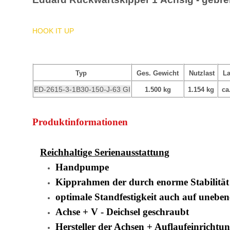
HOOK IT UP
Typ
Ges. Gewicht
Nutzlast
La
ED-2615-3-1B30-150-J-63 GI
1.500 kg
1.154 kg
ca
Produktinformationen
Reichhaltige Serienausstattung
Handpumpe
Kipprahmen der durch enorme Stabilität
optimale Standfestigkeit auch auf uneb
Achse + V - Deichsel geschraubt
Hersteller der Achsen + Auflaufeinrich