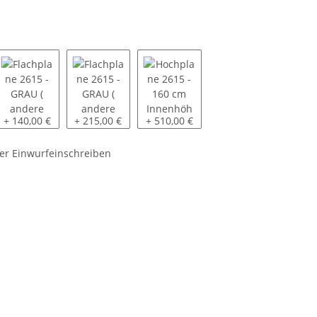
- Netzhaken zum Einhaken in die Bordwandsicke
Flachplane 2615 - GRAU ( andere Farben auf Anfrage ) - montiert
Flachplane 2615 - GRAU ( andere Farben auf Anfrage
Hochplane 2615 - 160 cm Innenhöhe 
+ 140,00 €
+ 215,00 €
+ 510,00 €
er Einwurfeinschreiben