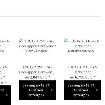
-GD-
EDUARD 2615 -GE-
EDUARD 3116 -GD-
,
Heckkipper, Bordwände
Heckkipper,
nen,
30cm -1350kg- H-
Auffahrschienen,
ab
ab
 €
*
2.847,00 €
*
6.750,00 €
*
30cm
Pumpe - Lfh: 63cm
Bordwände 30cm
,00 €
Leasing ab 68,99
Leasing ab 68,99
Pumpe -
-195/50R13
-2700kg- E & H-Pumpe -
,99
€ (Details
€ (Details
/50R13
Lfh: 72cm -185/70R13
anzeigen)
anzeigen)
mit Stahl -
Kastenaufsatz und