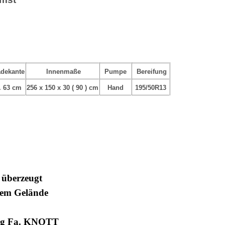
dekante
Innenmaße
Pumpe
Bereifung
. 63 cm
256 x 150 x 30 ( 90 ) cm
Hand
195/50R13
 überzeugt
enem Gelände
tung Fa. KNOTT