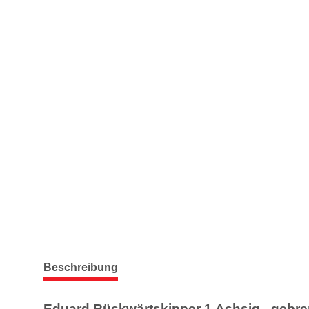
weitere Registerkarten anzeigen
Beschreibung
Eduard Rückwärtskipper 1 Achsig - gebr