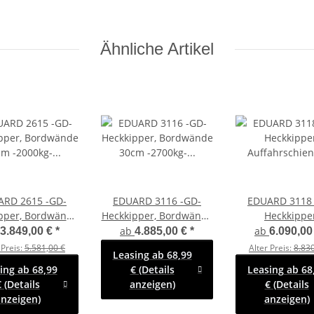
Ähnliche Artikel
ARD 2615 -GD-
EDUARD 3116 -GD-
EDUARD 3118 
pper, Bordwände
Heckkipper, Bordwände
Heckkipper
m -2000kg- H-
30cm -2700kg- H-
Auffahrschie
ab
ab
3.849,00 €
*
4.885,00 €
*
6.090,00
e - Lfh: 72cm
Pumpe - Lfh: 72cm
Bordwände 
 Preis:
5.581,00 €
Alter Preis:
8.830
Leasing ab 68,99
R13 mit Stahl -
-185/70R13 mit 3116 -
-3500kg- E & H-
ing ab 68,99
€ (Details
Leasing ab 68
enaufsatz (NB)
Laubgitter pendelbar -
Lfh: 63cm -195
 (Details
anzeigen)
€ (Details
70cm hoch
nzeigen)
anzeigen)