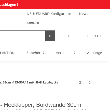
uschlagen !
NEU: EDUARD Konfigurator
News
Kontakt
0,00 €
H AKTION
Zubehör
Hersteller
Anhänger Mi
 63cm -195/50R13 mit SI-GI Laubgitter
 Heckkipper, Bordwände 30cm