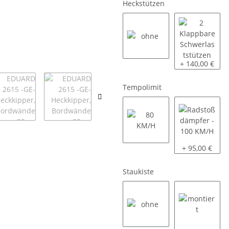
Heckstützen
ohne
2 Klappbare S
+ 140,00 €
Tempolimit
80 KM/H
Radstoßdämpf
+ 95,00 €
Staukiste