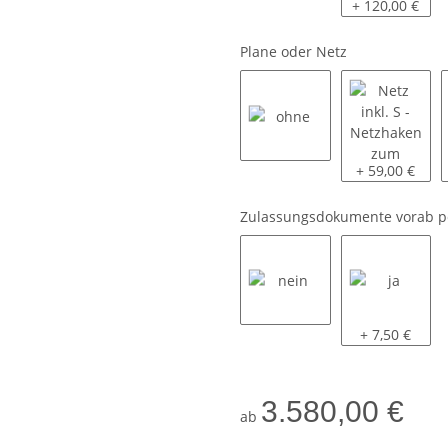
ohne
montiert
+ 120,00 €
Plane oder Netz
ohne
Netz inkl. S 
+ 59,00 €
Zulassungsdokumente vorab p
nein
ja
+ 7,50 €
3.580,00 €
ab