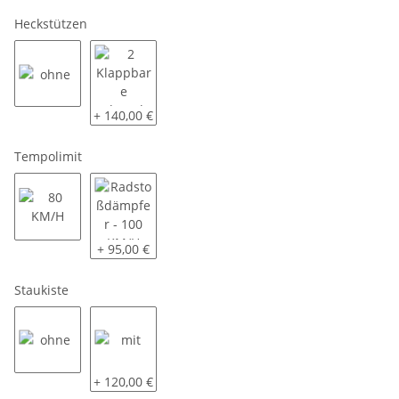
Heckstützen
ohne
2 Klappbare Schwerlaststützen
+ 140,00 €
Tempolimit
80 KM/H
Radstoßdämpfer - 100 KM/H
+ 95,00 €
Staukiste
ohne
mit
+ 120,00 €