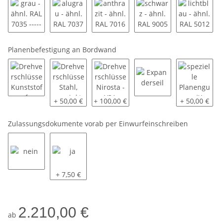
grau - ähnl. RAL 7035 ----------
alugrau - ähnl. RAL 7037 ----------
anthrazit - ähnl. RAL 7016 ---------
schwarz - ähnl. RAL 90
lichtbla
Planenbefestigung an Bordwand
Drehverschlüsse Kunststoff
Drehverschlüsse Stahl, verzinkt
Drehverschlüsse Nirosta - V2A
Expanderseil
spezielle P
+ 50,00 €
+ 100,00 €
+ 50,00 €
Zulassungsdokumente vorab per Einwurfeinschreiben
nein
ja
+ 7,50 €
2.210,00 €
ab