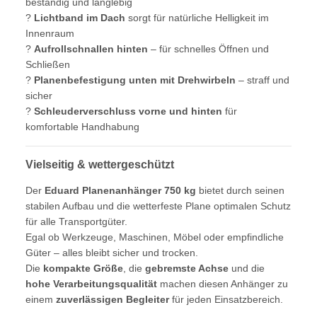
beständig und langlebig
?
Lichtband im Dach
sorgt für natürliche Helligkeit im
Innenraum
?
Aufrollschnallen hinten
– für schnelles Öffnen und
Schließen
?
Planenbefestigung unten mit Drehwirbeln
– straff und
sicher
?
Schleuderverschluss vorne und hinten
für
komfortable Handhabung
Vielseitig & wettergeschützt
Der
Eduard Planenanhänger 750 kg
bietet durch seinen
stabilen Aufbau und die wetterfeste Plane optimalen Schutz
für alle Transportgüter.
Egal ob Werkzeuge, Maschinen, Möbel oder empfindliche
Güter – alles bleibt sicher und trocken.
Die
kompakte Größe
, die
gebremste Achse
und die
hohe Verarbeitungsqualität
machen diesen Anhänger zu
einem
zuverlässigen Begleiter
für jeden Einsatzbereich.