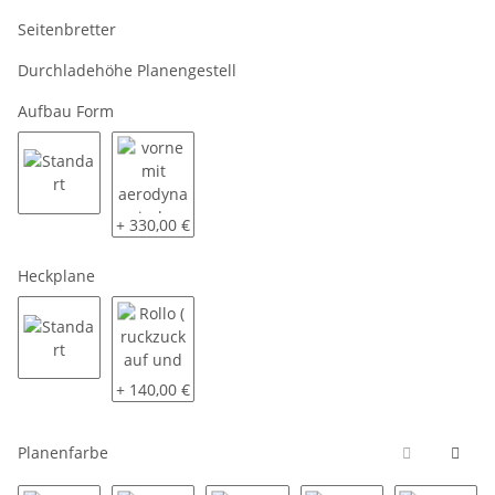
Seitenbretter
Durchladehöhe Planengestell
Aufbau Form
Standart
vorne mit aerodynamischer Schräge
+ 330,00 €
Heckplane
Standart
Rollo ( ruckzuck auf und zu )
+ 140,00 €
Planenfarbe