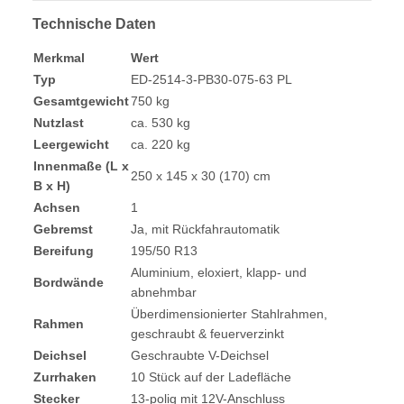
Technische Daten
Merkmal
Wert
Typ
ED-2514-3-PB30-075-63 PL
Gesamtgewicht
750 kg
Nutzlast
ca. 530 kg
Leergewicht
ca. 220 kg
Innenmaße (L x
250 x 145 x 30 (170) cm
B x H)
Achsen
1
Gebremst
Ja, mit Rückfahrautomatik
Bereifung
195/50 R13
Aluminium, eloxiert, klapp- und
Bordwände
abnehmbar
Überdimensionierter Stahlrahmen,
Rahmen
geschraubt & feuerverzinkt
Deichsel
Geschraubte V-Deichsel
Zurrhaken
10 Stück auf der Ladefläche
Stecker
13-polig mit 12V-Anschluss