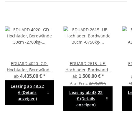
EDUARD 4020 -GD-
EDUARD 2615 -UE-
E
Hochlader, Bordwände
Hochlader, Bordwände
30cm -2700kg- Lfh: 63cm
30cm -0750kg- Lfh: 72cm
A
ab
ab
4.435,00 €
*
1.500,00 €
*
-195/50R13 mit
-155R13
B
Alter Preis:
2.175,00 €
Al
Leasing ab 48,22
Hochplane SP-Line
-
€ (Details
Leasing ab 48,22
L
anzeigen)
€ (Details
anzeigen)