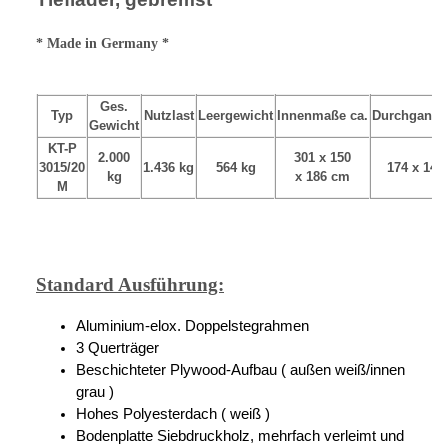
* Made in Germany *
Ges.
Typ
Nutzlast
Leergewicht
Innenmaße ca.
Durchgang
Gewicht
KT-P
2.000
301 x 150
3015/20
1.436 kg
564 kg
174 x 144
kg
x 186 cm
M
Standard Ausführung:
Aluminium-elox. Doppelstegrahmen
3 Querträger
Beschichteter Plywood-Aufbau ( außen weiß/innen
grau )
Hohes Polyesterdach ( weiß )
Bodenplatte Siebdruckholz, mehrfach verleimt und