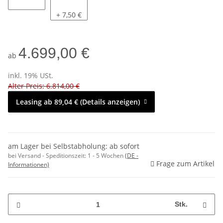
nein
ja
+ 7,50 €
4.699,00 €
ab
inkl. 19% USt.
Alter Preis: 6.814,00 €
Leasing ab 89,04 € (Details anzeigen)
am Lager bei Selbstabholung: ab sofort
bei Versand - Speditionszeit:
1 - 5 Wochen
(DE -
Frage zum Artikel
Informationen)
Stk.