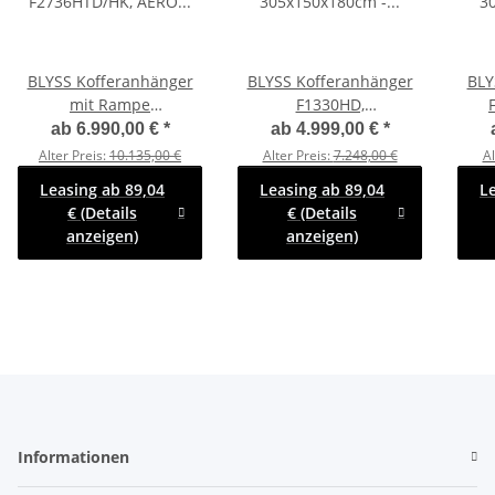
BLYSS Kofferanhänger
BLYSS Kofferanhänger
BLY
mit Rampe
F1330HD,
F2736HTD/HK, AERO
305x150x180cm -
3
ab
6.990,00 €
*
ab
4.999,00 €
*
353x150x180cm -
Seitentür + Fenster - 100
Seite
Alter Preis:
10.135,00 €
Alter Preis:
7.248,00 €
Al
Seitentür + Fenster - 100
KM/H - Zurrleisten -
KM
Leasing ab 89,04
Leasing ab 89,04
L
KM/H - Zurrleisten -
Heckstützen
€ (Details
€ (Details
Heckstützen
anzeigen)
anzeigen)
Informationen