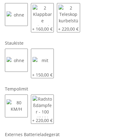
ohne
2 Klappbare Schwerlaststützen
2 Teleskopkurbelstützen
+ 160,00 €
+ 220,00 €
Staukiste
ohne
mit
+ 150,00 €
Tempolimit
80 KM/H
Radstoßdämpfer - 100 KM/H
+ 220,00 €
Externes Batterieladegerät