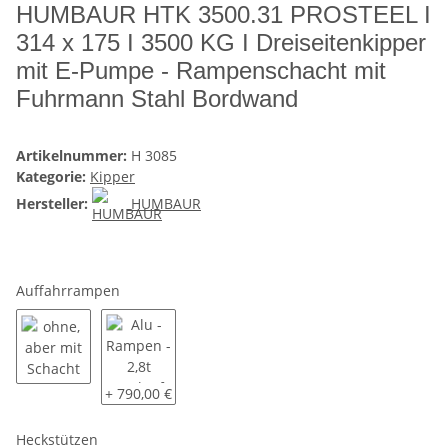
HUMBAUR HTK 3500.31 PROSTEEL I
314 x 175 I 3500 KG I Dreiseitenkipper
mit E-Pumpe - Rampenschacht mit
Fuhrmann Stahl Bordwand
Artikelnummer:
H 3085
Kategorie:
Kipper
Hersteller:
HUMBAUR
Auffahrrampen
ohne, aber mit Schacht
Alu - Rampen - 2,8t Tragkraft / Paar
+ 790,00 €
Heckstützen