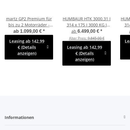
martz GP2 Premium für
HUMBAUR HTK 3000.31 I
HUM
bis zu 2 Motorräder -
314 x 175 I 3000 KG I
31
kippbarer Motorrad -
Dreiseitenkipper mit E-
Rü
ab
ab
1.099,00 €
*
6.499,00 €
*
Anhänger - 750 kg - 2
Pumpe -
Han
Alter Preis:
9.845,00 €
Leasing ab 142,99
Le
Standschienen - Boden
Rampenschacht
€ (Details
Leasing ab 142,99
geschlossen mit ALU
anzeigen)
€ (Details
Riffelblech - 100 KM/H
anzeigen)
Informationen