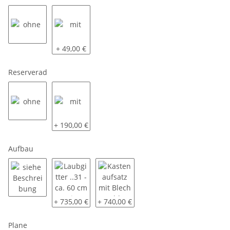
ohne
mit
+ 49,00 €
Reserverad
ohne
mit
+ 190,00 €
Aufbau
siehe Beschreibung
Laubgitter ..31 - ca. 60 cm SP-Line - montiert
Kastenaufsatz mit Blech geschlossen ..
+ 735,00 €
+ 740,00 €
Plane