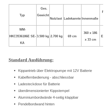
Ges.
Pu
Typ
Gewicht
Nutzlast
Ladekannte
Innenmaße
WM-
360 x 186
HKC3536186E SE-
3.500 kg
2.700 kg
69 cm
Ele
x 33 cm
KA
Standard Ausführung:
Kippantrieb über Elektropumpe mit 12V Batterie
Kabelfernbedienung - abschliessbar
Ladesteckdose für Batterie
überdimensionierter Kippstempel
Aluminiumbordwände 4-seitig klappbar
Pendelbordwand hinten