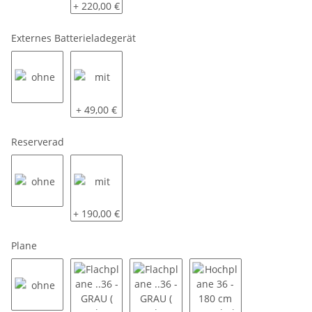
80 KM/H
Radstoßdämpfer - 100 KM/H
+ 220,00 €
Externes Batterieladegerät
ohne
mit
+ 49,00 €
Reserverad
ohne
mit
+ 190,00 €
Plane