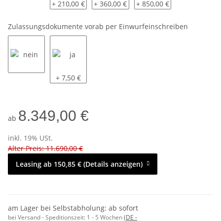
ohne
Flachplane ..36 - GRAU ( andere Farben auf Anfrage
Flachplane ..36 - GRAU ( andere Farben
Hochplane 36 - 180 cm In
+ 210,00 €
+ 360,00 €
+ 850,00 €
Zulassungsdokumente vorab per Einwurfeinschreiben
nein
ja
+ 7,50 €
8.349,00 €
ab
inkl. 19% USt.
Alter Preis: 11.690,00 €
Leasing ab 150,85 € (Details anzeigen)
am Lager bei Selbstabholung: ab sofort
bei Versand - Speditionszeit:
1 - 5 Wochen
(DE -