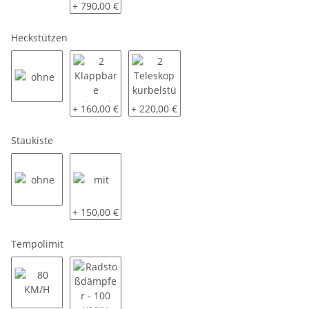
ohne, aber mit Schacht
Alu - Rampen - 2,8t Tragkraft / Paar
+ 790,00 €
Heckstützen
ohne
2 Klappbare Schwerlaststützen
2 Teleskopkurbelstützen
+ 160,00 €
+ 220,00 €
Staukiste
ohne
mit
+ 150,00 €
Tempolimit