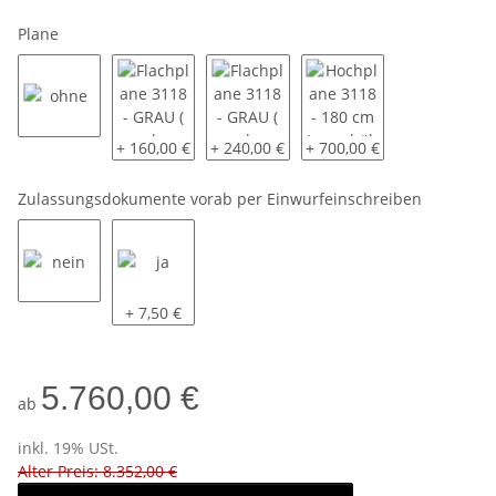
Plane
ohne
Flachplane 3118 - GRAU ( andere Farben auf Anfrage
Flachplane 3118 - GRAU ( andere Farben
Hochplane 3118 - 180 cm 
+ 160,00 €
+ 240,00 €
+ 700,00 €
Zulassungsdokumente vorab per Einwurfeinschreiben
nein
ja
+ 7,50 €
5.760,00 €
ab
inkl. 19% USt.
Alter Preis: 8.352,00 €