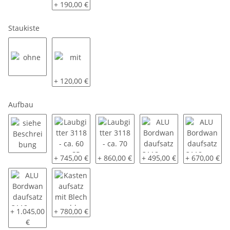
80 KM/H
Radstoßdämpfer - 100 KM/H
+ 190,00 €
Staukiste
ohne
mit
+ 120,00 €
Aufbau
siehe Beschreibung
Laubgitter 3118 - ca. 60 cm SP-Line - montiert
Laubgitter 3118 - ca. 70 cm EDUARD - 
ALU Bordwandaufsatz 3118
ALU Bordwand
+ 745,00 €
+ 860,00 €
+ 495,00 €
+ 670,00 €
ALU Bordwandaufsatz 3118 - ca. 70 cm - oben pendelnd - monti
Kastenaufsatz mit Blech geschlossen 3118 - ca. 60 
+ 1.045,00
+ 780,00 €
€