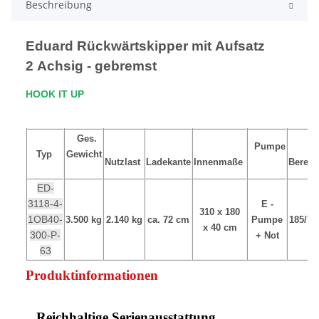
Beschreibung
Eduard Rückwärtskipper mit Aufsatz
2 Achsig - gebremst
HOOK IT UP
Ges.
Pumpe
Typ
Gewicht
Nutzlast
Ladekante
Innenmaße
Bereif
ED-
3118-4-
E -
310 x 180
1OB40-
3.500 kg
2.140 kg
ca. 72 cm
Pumpe
185/70
x 40 cm
300-P-
+ Not
63
Produktinformationen
Reichhaltige Serienausstattung