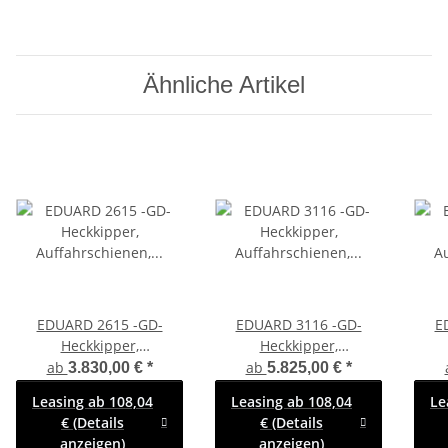
Ähnliche Artikel
EDUARD 2615 -GD-
EDUARD 3116 -GD-
E
Heckkipper,
Heckkipper,
Auffahrschienen,
Auffahrschienen,
A
ab
ab
3.830,00 €
*
5.825,00 €
*
Bordwände 30cm
Bordwände 30cm
B
Leasing ab 108,04
Leasing ab 108,04
Le
-2000kg- H-Pumpe - Lfh:
-2700kg- H-Pumpe - Lfh:
-270
€ (Details
€ (Details
63cm -195/50R13
63cm -195/50R13 mit
Lfh
anzeigen)
anzeigen)