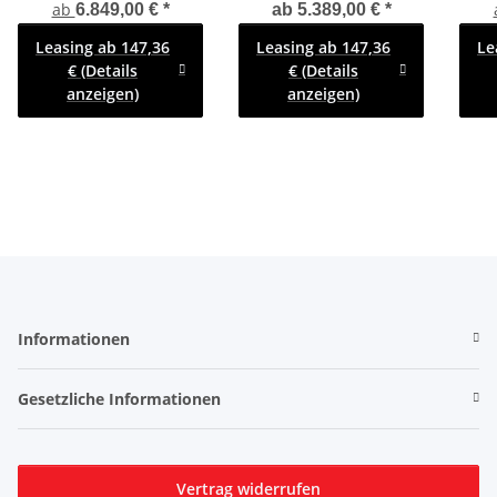
x 185 x 205
Kofferanhänger mit
Koffer - 300 x 
ab
6.849,00 €
*
ab
5.389,00 €
*
Kofferanhänger
Rampe - gebremst mit
mit 
Leasing ab 147,36
Leasing ab 147,36
Le
Sandwich Aufbau
Zurrleisten -
€ (Details
€ (Details
Heckstützen - 100 KM/H
anzeigen)
anzeigen)
Informationen
Gesetzliche Informationen
Vertrag widerrufen