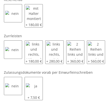
nein
mit Halter montiert
+ 180,00 €
Zurrleisten
nein
links und rechts, Höhe auf 85 cm
links und rechts, mit 1 Sperrbalken
2 Reihen links und recht
2 Reihen link
+ 180,00 €
+ 280,00 €
+ 360,00 €
+ 560,00 €
Zulassungsdokumente vorab per Einwurfeinschreiben
nein
ja
+ 7,50 €