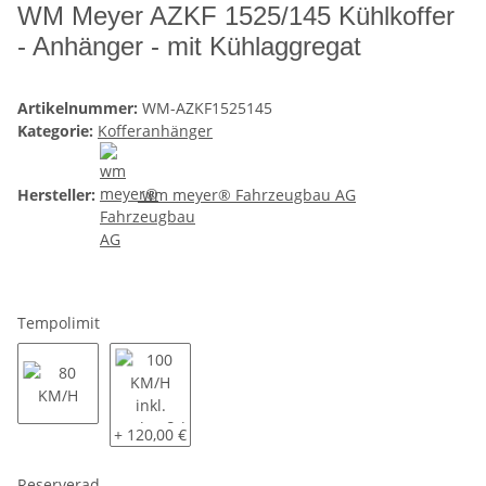
WM Meyer AZKF 1525/145 Kühlkoffer
- Anhänger - mit Kühlaggregat
Artikelnummer:
WM-AZKF1525145
Kategorie:
Kofferanhänger
Hersteller:
wm meyer® Fahrzeugbau AG
Tempolimit
80 KM/H
100 KM/H inkl. Radstoßdämpfer und COC Eintrag
+ 120,00 €
Reserverad