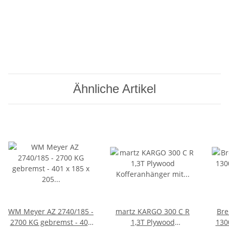
Ähnliche Artikel
WM Meyer AZ 2740/185 -
martz KARGO 300 C R
Brend
2700 KG gebremst - 401
1,3T Plywood
130