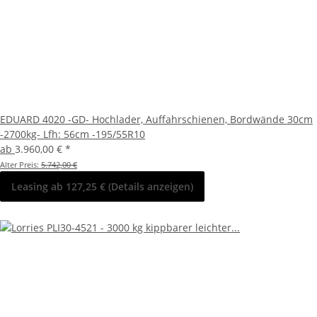
EDUARD 4020 -GD- Hochlader, Auffahrschienen, Bordwände 30cm
-2700kg- Lfh: 56cm -195/55R10
ab
3.960,00 €
*
Alter Preis:
5.742,00 €
Leasing ab 127,25 € (Details anzeigen)