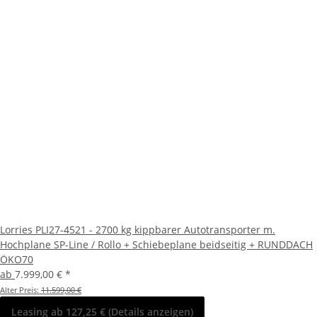
Lorries PLI27-4521 - 2700 kg kippbarer Autotransporter m.
Hochplane SP-Line / Rollo + Schiebeplane beidseitig + RUNDDACH
ÖKO70
ab
7.999,00 €
*
Alter Preis:
11.599,00 €
Leasing ab 127,25 € (Details anzeigen)