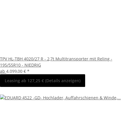
TPV HL-TBH 4020/27 R - 2,7t Multitransporter mit Reling -
195/55R10 - NIEDRIG
ab
4.099,00 €
*
Leasing ab 127,25 € (Details anzeigen)