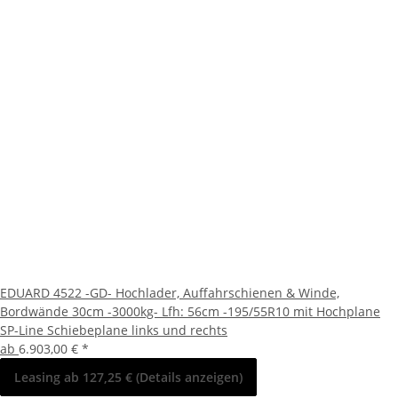
EDUARD 4522 -GD- Hochlader, Auffahrschienen & Winde,
Bordwände 30cm -3000kg- Lfh: 56cm -195/55R10 mit Hochplane
SP-Line Schiebeplane links und rechts
ab
6.903,00 €
*
Leasing ab 127,25 € (Details anzeigen)