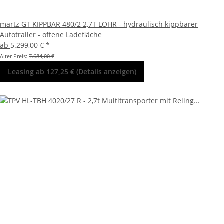
martz GT KIPPBAR 480/2 2,7T LOHR - hydraulisch kippbarer
Autotrailer - offene Ladefläche
ab
5.299,00 €
*
Alter Preis:
7.684,00 €
Leasing ab 127,25 € (Details anzeigen)