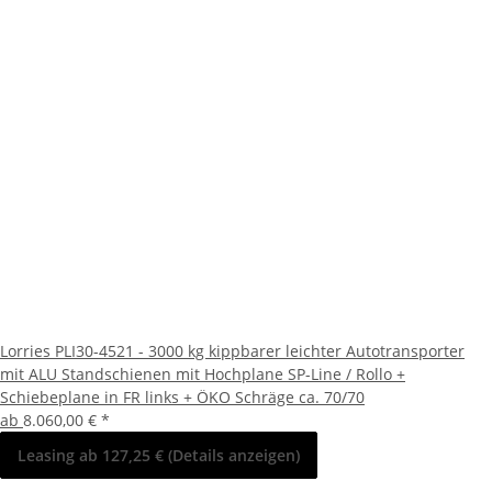
Lorries PLI30-4521 - 3000 kg kippbarer leichter Autotransporter
mit ALU Standschienen mit Hochplane SP-Line / Rollo +
Schiebeplane in FR links + ÖKO Schräge ca. 70/70
ab
8.060,00 €
*
Leasing ab 127,25 € (Details anzeigen)