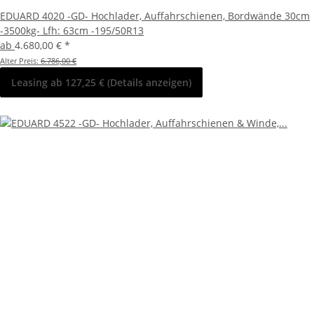
EDUARD 4020 -GD- Hochlader, Auffahrschienen, Bordwände 30cm
-3500kg- Lfh: 63cm -195/50R13
ab
4.680,00 €
*
Alter Preis:
6.786,00 €
Leasing ab 127,25 € (Details anzeigen)