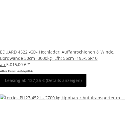
EDUARD 4522 -GD- Hochlader, Auffahrschienen & Winde,
Bordwände 30cm -3000kg- Lfh: 56cm -195/55R10
ab
5.015,00 €
*
Alter Preis:
7.272,00 €
Leasing ab 127,25 € (Details anzeigen)