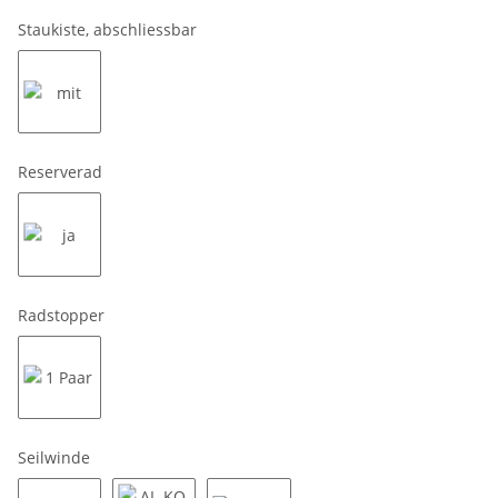
100 KM/H inkl. Radstoßdämpfer
Staukiste, abschliessbar
mit
Reserverad
ja
Radstopper
1 Paar
Seilwinde