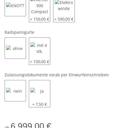
KNOTT
AL-KO 900 Compact
Elektrowinde
+ 150,00 €
+ 590,00 €
Radspanngurte
ohne
mit 4 stk.
+ 100,00 €
Zulassungsdokumente vorab per Einwurfeinschreiben
nein
ja
+ 7,50 €
6.999,00 €
ab