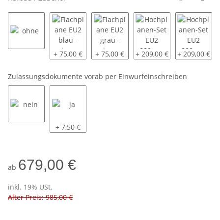
ohne
Flachplane EU2 blau - lose beigelegt
Flachplane EU2 grau - lose beigelegt
Hochplanen-Set EU2 800mm
Hochplanen-S
+ 75,00 €
+ 75,00 €
+ 209,00 €
+ 209,00 €
Zulassungsdokumente vorab per Einwurfeinschreiben
nein
ja
+ 7,50 €
679,00 €
ab
inkl. 19% USt.
Alter Preis: 985,00 €