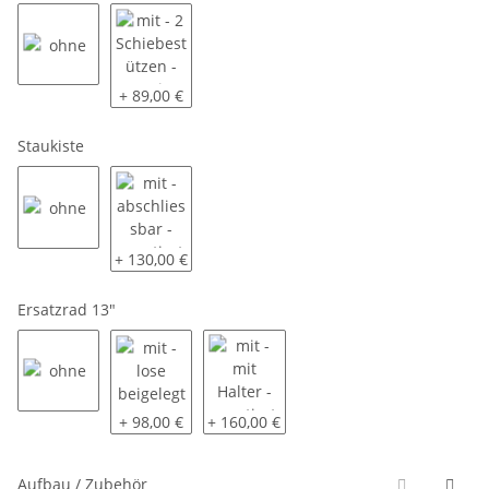
ohne
mit - 2 Schiebestützen - montiert
+ 89,00 €
Staukiste
ohne
mit - abschliessbar - montiert
+ 130,00 €
Ersatzrad 13"
ohne
mit - lose beigelegt
mit - mit Halter - montiert
+ 98,00 €
+ 160,00 €
Aufbau / Zubehör