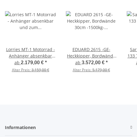
Lorries MT-1 Motorrad -
EDUARD 2615 -GE-
Sar
Anhänger absenkbar
Heckkipper, Bordwände
133 
und zum
30cm -1500kg- H-Pumpe
Anh
ab
ab
2.179,00 €
*
3.572,00 €
*
Zusammenklappen - 750
- Lfh: 63cm -195/50R13
mit
Alter Preis:
3.159,00 €
Alter Preis:
5.179,00 €
kg ungebremst - 100
mit Stahl -
KM/H
Kastenaufsatz (NB)
Informationen