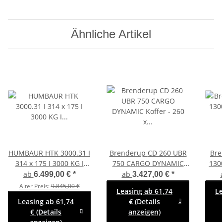
Ähnliche Artikel
HUMBAUR HTK 3000.31 I
Brenderup CD 260 UBR
Brend
314 x 175 I 3000 KG I
750 CARGO DYNAMIC
130
Dreiseitenkipper mit E-
Koffer - 260 x 130 x 150
Koffer - 300 x 
ab
ab
6.499,00 €
*
3.427,00 €
*
Pumpe -
mit Rampe
mit 
Alter Preis:
9.845,00 €
Leasing ab 61,74
L
Rampenschacht
Leasing ab 61,74
€ (Details
€ (Details
anzeigen)