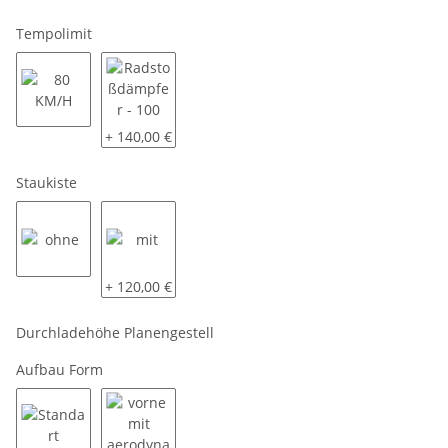
Tempolimit
80 KM/H
Radstoßdämpfer - 100 KM/H
+ 140,00 €
Staukiste
ohne
mit
+ 120,00 €
Durchladehöhe Planengestell
Aufbau Form