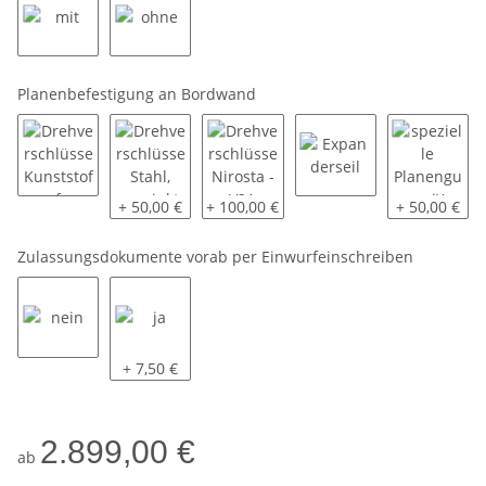
mit
ohne
Planenbefestigung an Bordwand
Drehverschlüsse Kunststoff
Drehverschlüsse Stahl, verzinkt
Drehverschlüsse Nirosta - V2A
Expanderseil
spezielle P
+ 50,00 €
+ 100,00 €
+ 50,00 €
Zulassungsdokumente vorab per Einwurfeinschreiben
nein
ja
+ 7,50 €
2.899,00 €
ab