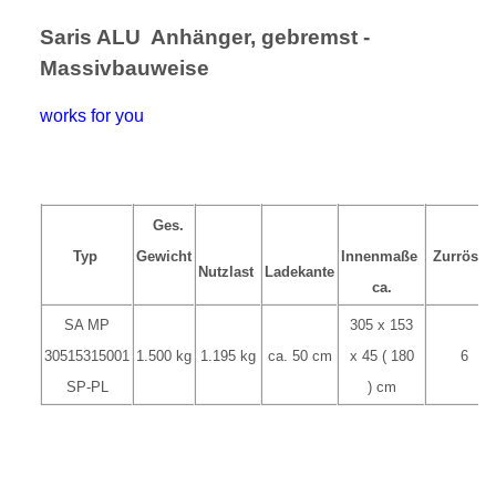
Saris ALU Anhänger, gebremst -
Massivbauweise
works for you
Ges.
Typ
Gewicht
Innenmaße
Zurröse
Nutzlast
Ladekante
ca.
SA MP
305 x 153
30515315001
1.500 kg
1.195 kg
ca. 50 cm
x 45 ( 180
6
SP-PL
) cm