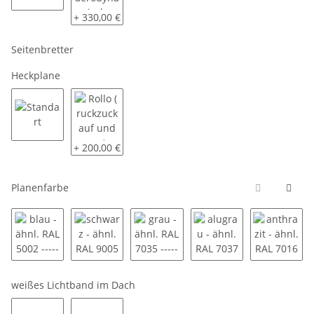
Standart
vorne mit aerodynamischer Schräge
+ 330,00 €
Seitenbretter
Heckplane
Standart
Rollo ( ruckzuck auf und zu )
+ 200,00 €
Planenfarbe
blau - ähnl. RAL 5002 ----------
schwarz - ähnl. RAL 9005 ----------
grau - ähnl. RAL 7035 ----------
alugrau - ähnl. RAL 70
anthrazi
weißes Lichtband im Dach