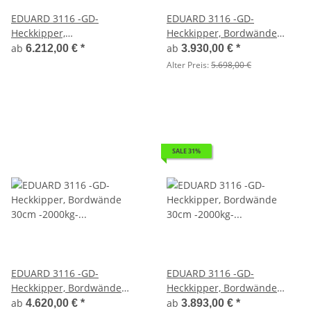
EDUARD 3116 -GD-
EDUARD 3116 -GD-
Heckkipper,
Heckkipper, Bordwände
Auffahrschienen,
30cm -2000kg- H-Pumpe -
ab
ab
6.212,00 €
*
3.930,00 €
*
Bordwände 40cm -2700kg- E
Lfh: 63cm -195/50R13
Alter Preis:
5.698,00 €
& H-Pumpe - Lfh: 63cm
-195/50R13 mit 3116 -
AufsatzBordwände
pendelbar - 40cm hoch -
Flachplane mit 4 Bügeln
SALE 31%
EDUARD 3116 -GD-
EDUARD 3116 -GD-
Heckkipper, Bordwände
Heckkipper, Bordwände
30cm -2000kg- H-Pumpe -
30cm -2000kg- H-Pumpe -
ab
ab
4.620,00 €
*
3.893,00 €
*