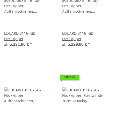
EDUARD 3116 -GD-
EDUARD 3116 -GD-
Heckkipper,
Heckkipper,
Auffahrschienen,
Auffahrschienen,
ab
ab
5.331,00 €
*
5.229,00 €
*
Bordwände 30cm -2700kg-
Bordwände 30cm -2700kg-
H-Pumpe - Lfh: 72cm
H-Pumpe - Lfh: 72cm
-185/70R13 mit 3116 -
-185/70R13 mit Stahl -
Laubgitter pendelbar - 70cm
Kastenaufsatz
hoch
SALE 31%