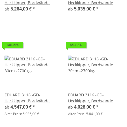
Heckkipper, Bordwände
Heckkipper, Bordwände
30cm -2700kg- E-Pumpe -
30cm -2700kg- E-Pumpe -
ab
ab
5.264,00 €
*
5.035,00 €
*
Lfh: 63cm -195/50R13 mit
Lfh: 63cm -195/50R13 mit
3116 - Laubgitter pendelbar
Hochplane SP-Line
- 70cm hoch
SALE 23%
SALE 31%
EDUARD 3116 -GD-
EDUARD 3116 -GD-
Heckkipper, Bordwände
Heckkipper, Bordwände
30cm -2700kg- E-Pumpe -
30cm -2700kg- H-Pumpe -
ab
ab
4.547,00 €
*
4.028,00 €
*
Lfh: 72cm -185/70R13
Lfh: 63cm -195/50R13
Alter Preis:
5.936,00 €
Alter Preis:
5.841,00 €