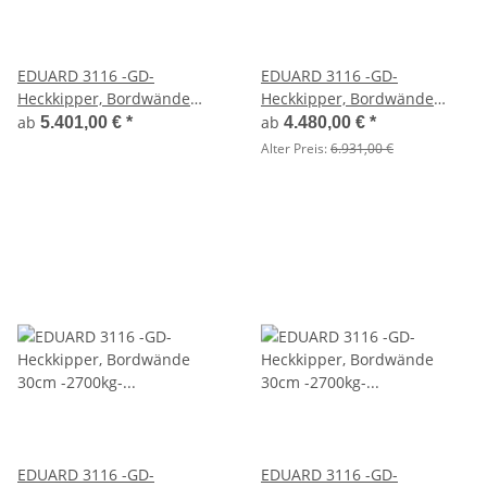
EDUARD 3116 -GD-
EDUARD 3116 -GD-
Heckkipper, Bordwände
Heckkipper, Bordwände
30cm -2700kg- E & H-Pumpe
30cm -2700kg- E-Pumpe -
ab
ab
5.401,00 €
*
4.480,00 €
*
- Lfh: 72cm -185/70R13 mit
Lfh: 63cm -195/50R13
Alter Preis:
6.931,00 €
Stahl Kastenaufsatz
EDUARD 3116 -GD-
EDUARD 3116 -GD-