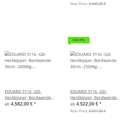
Lfh: 63cm -195/50R13 mit
Lfh: 72cm -155R13
Alter Preis:
5.645,00 €
Stahl - Kastenaufsatz
SALE 31%
EDUARD 3116 -GD-
EDUARD 3116 -GD-
Heckkipper, Bordwände
Heckkipper, Bordwände
30cm -2000kg- H-Pumpe -
30cm -2500kg- E-Pumpe -
ab
ab
4.582,00 €
*
4.522,00 €
*
Lfh: 72cm -155R13 mit Stahl
Lfh: 72cm -165R13
Alter Preis:
6.557,00 €
- Kastenaufsatz