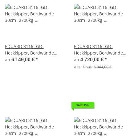
EDUARD 3116 -GD-
EDUARD 3116 -GD-
Heckkipper, Bordwände
Heckkipper, Bordwände
30cm -2700kg- E & H-Pumpe
30cm -2700kg- E & H-Pumpe
ab
ab
6.149,00 €
*
4.720,00 €
*
- Lfh: 63cm -195/50R13 mit
- Lfh: 72cm -185/70R13
Alter Preis:
6.844,00 €
3116 - Laubgitter pendelbar
- 70cm hoch und Hochplane
SP-Line ( ohne Gestell ) mit 4
Bügel
SALE 35%