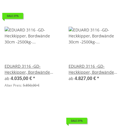
SALE 31%
EDUARD 3116 -GD-
EDUARD 3116 -GD-
Heckkipper, Bordwände
Heckkipper, Bordwände
30cm -2500kg- H-Pumpe -
30cm -2500kg- H-Pumpe -
ab
ab
4.035,00 €
*
4.827,00 €
*
Lfh: 72cm -165R13
Lfh: 72cm -165R13 mit 3116
Alter Preis:
5.850,00 €
- Laubgitter pendelbar -
70cm hoch
SALE 31%