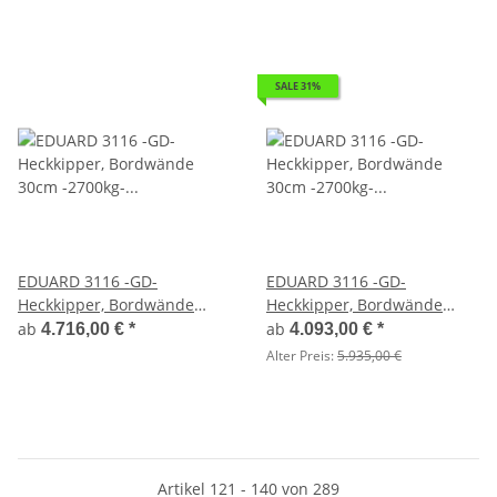
SALE 31%
EDUARD 3116 -GD-
EDUARD 3116 -GD-
Heckkipper, Bordwände
Heckkipper, Bordwände
30cm -2700kg- H-Pumpe -
30cm -2700kg- H-Pumpe -
ab
ab
4.716,00 €
*
4.093,00 €
*
Lfh: 63cm -195/50R13 mit
Lfh: 72cm -185/70R13
Alter Preis:
5.935,00 €
Stahl - Kastenaufsatz
Artikel 121 - 140 von 289