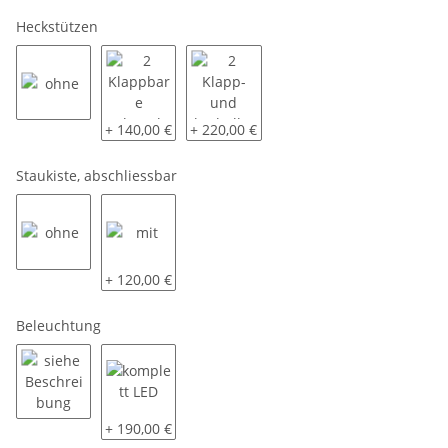
Heckstützen
ohne
2 Klappbare Schwerlaststützen
2 Klapp- und kurbelbare Schwerlastst
+ 140,00 €
+ 220,00 €
Staukiste, abschliessbar
ohne
mit
+ 120,00 €
Beleuchtung
siehe Beschreibung
komplett LED
+ 190,00 €