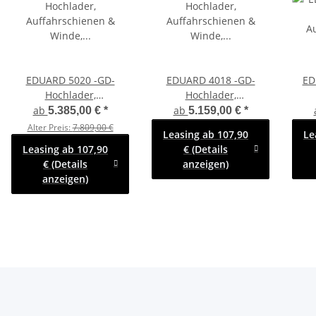
EDUARD 5020 -GD-
EDUARD 4018 -GD-
ED
Hochlader,
Hochlader,
Auffahrschienen &
Auffahrschienen &
A
ab
ab
5.385,00 €
*
5.159,00 €
*
Winde, Bordwände 30cm
Winde, Bordwände 30cm
B
Alter Preis:
7.809,00 €
Leasing ab 107,90
Le
-3000kg- Lfh: 56cm
-2700kg- Lfh: 63cm
-300
Leasing ab 107,90
€ (Details
-195/55R10
-195/50R13 mit
Lfh
€ (Details
anzeigen)
Hochplane SP-Line -
anzeigen)
Heckrollo