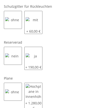
Schutzgitter für Rückleuchten
ohne
mit
+ 60,00 €
Reserverad
nein
ja
+ 190,00 €
Plane
ohne
Hochplane in Innenhöhe bis 200 cm - Farbe wählb
+ 1.280,00