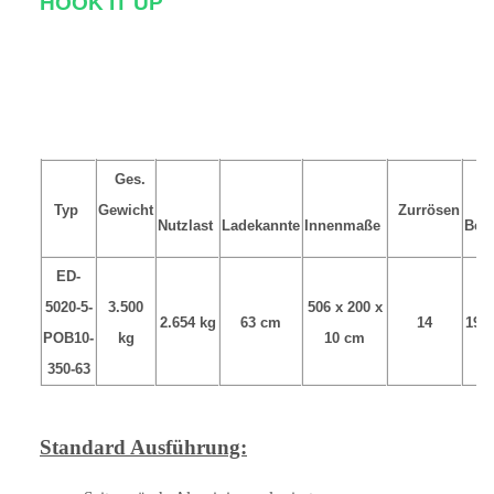
HOOK IT UP
Ges.
Typ
Gewicht
Zurrösen
Nutzlast
Ladekannte
Innenmaße
Ber
ED-
5020-5-
3.500
506 x 200 x
2.654 kg
63 cm
14
195
POB10-
kg
10 cm
350-63
Standard Ausführung: