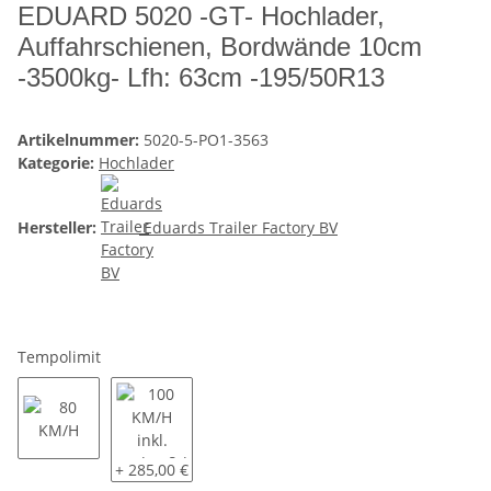
EDUARD 5020 -GT- Hochlader,
Auffahrschienen, Bordwände 10cm
-3500kg- Lfh: 63cm -195/50R13
Artikelnummer:
5020-5-PO1-3563
Kategorie:
Hochlader
Hersteller:
Eduards Trailer Factory BV
Tempolimit
80 KM/H
100 KM/H inkl. Radstoßdämpfer und COC Eintrag
+ 285,00 €