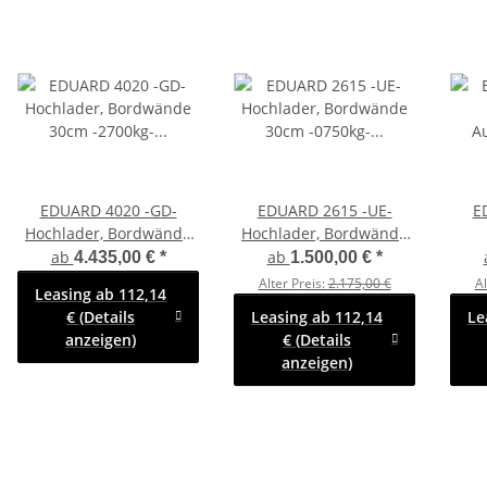
EDUARD 4020 -GD-
EDUARD 2615 -UE-
E
Hochlader, Bordwände
Hochlader, Bordwände
30cm -2700kg- Lfh: 63cm
30cm -0750kg- Lfh: 72cm
A
ab
ab
4.435,00 €
*
1.500,00 €
*
-195/50R13 mit
-155R13
B
Alter Preis:
2.175,00 €
Al
Leasing ab 112,14
Hochplane SP-Line
-
€ (Details
Leasing ab 112,14
Le
anzeigen)
€ (Details
anzeigen)