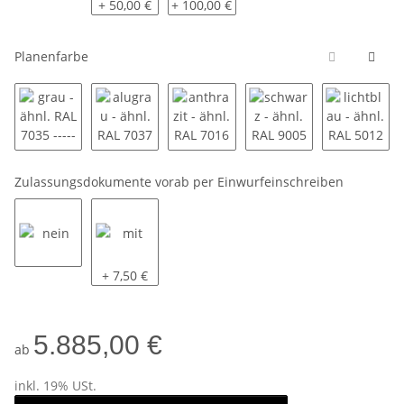
Drehverschlüsse Kunststoff
Drehverschlüsse Stahl, verzinkt
Drehverschlüsse Nirosta - V2A
+ 50,00 €
+ 100,00 €
Planenfarbe
grau - ähnl. RAL 7035 ----------
alugrau - ähnl. RAL 7037 ----------
anthrazit - ähnl. RAL 7016 ---------
schwarz - ähnl. RAL 90
lichtbla
Zulassungsdokumente vorab per Einwurfeinschreiben
nein
mit
+ 7,50 €
5.885,00 €
ab
inkl. 19% USt.