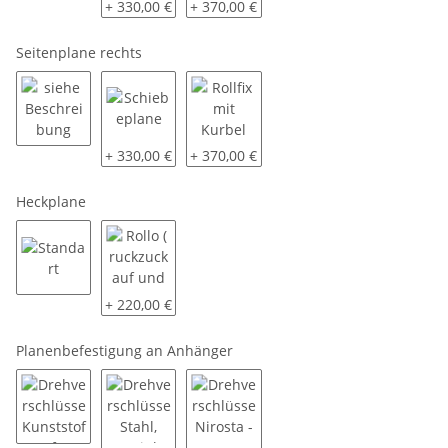
siehe Beschreibung
Schiebeplane
Rollfix mit Kurbel
+ 330,00 €
+ 370,00 €
Seitenplane rechts
siehe Beschreibung
Schiebeplane
Rollfix mit Kurbel
+ 330,00 €
+ 370,00 €
Heckplane
Standart
Rollo ( ruckzuck auf und zu )
+ 220,00 €
Planenbefestigung an Anhänger