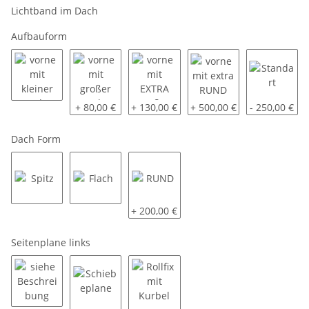
Lichtband im Dach
Aufbauform
vorne mit kleiner aerodynamischen Schräge ca. 40 x 40 cm
vorne mit großer aerodynamischen Schräge ca. 70
vorne mit EXTRA großer aerodynamisch
vorne mit extra RUND
Standart
+ 80,00 €
+ 130,00 €
+ 500,00 €
- 250,00 €
Dach Form
Spitz
Flach
RUND
+ 200,00 €
Seitenplane links