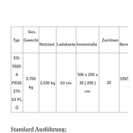
Ges.
Typ
Gewicht
Zurrösen
Nutzlast
Ladekante
Innenmaße
Bereif
ED-
5020-
4-
506 x 200 x
2.700
195/50
20
PB30-
2.030 kg
63 cm
30 ( 200 )
kg
C
270-
cm
63 PL
Ö
Standard Ausführung: