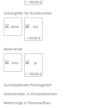
siehe Beschreibung
komplett LED
+ 190,00 €
Schutzgitter für Rückleuchten
ohne
mit
+ 60,00 €
Reserverad
nein
ja
+ 190,00 €
Durchladehöhe Planengestell
Seitenbretter, in Einstecktaschen
Mittelrunge in Planenaufbau