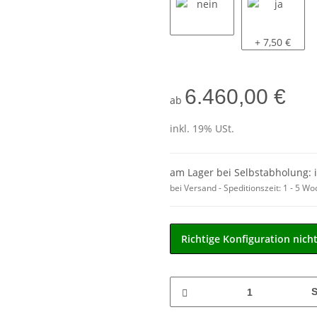
nein
ja
+ 7,50 €
6.460,00 €
ab
inkl. 19% USt.
am Lager bei Selbstabholung: 
bei Versand - Speditionszeit:
1 - 5 W
Richtige Konfiguration nich
S