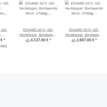
-GD-
EDUARD 2615 -GD-
EDUARD 2615 -GD-
,
Heckkipper, Bordwände
Heckkipper, Bordwände
nen,
30cm -2700kg- H-
30cm -2700kg- H-
ab
ab
 €
*
4.137,00 €
*
3.607,00 €
*
30cm
Pumpe - Lfh: 72cm
Pumpe - Lfh: 72cm
,00 €
mpe -
-185/70R13 mit
-185/70R13
/50R13
Hochplane SP-Line