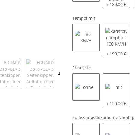
ohne
Flachplane 331
+ 180,00 €
Tempolimit
80 KM/H
Radstoßdämpf
+ 190,00 €
Staukiste
ohne
mit
+ 120,00 €
Zulassungsdokumente vorab p