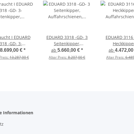
t I EDUARD
EDUARD 3318 -GD- 3
EDUARD 3116 
318 -GD- 3-
Seitenkipper,
Heckkipper
eitenkipper,
Auffahrschienen,
Auffahrschie
ab
ab
8.699,00 €
*
5.660,00 €
*
4.472,00
fahrschienen,
Bordwände 30cm
Bordwände 
Preis:
13.287,00 €
Alter Preis:
8.207,00 €
Alter Preis:
6.485
dwände 40cm
-2700kg- E-Pumpe - Lfh:
-2700kg- H-Pu
g- E & H-Pumpe -
63cm -195/50R13
Lfh: 63cm -195
63cm -195/50R13
hplane SP-Line -
iebeplanen -
ollo - 100 KM/H
uvm
he Informationen
tz