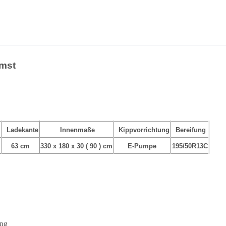
emst
t
Ladekante
Innenmaße
Kippvorrichtung
Bereifung
63 cm
330 x 180 x 30 ( 90 ) cm
E-Pumpe
195/50R13C
ung