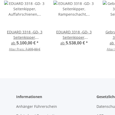
EDUARD 3318 -GD- 3
EDUARD 3318 -GD- 3
Gebrauch
Seitenkipper,
Seitenkipper,
3
Auffahrschienen,
Rampenschacht,
S
ab
ab
ab
5.100,00 €
*
5.538,00 €
*
Bordwände 30cm
Bordwände 30cm
Auf
Alter Preis:
7.395,00 €
Alter 
-2700kg- H-Pumpe -
-2700kg- H-Pumpe -
Bor
Lfh: 63cm -195/50R13
Lfh: 63cm -195/50R13
-2700k
mit Hochplane SP-Line
Lfh: 
mit Hoc
Sch
Heckr
Informationen
Gesetzlic
Anhänger Führerschein
Datenschu