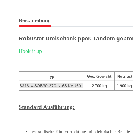
weitere Registerkarten anzeigen
Beschreibung
Robuster Dreiseitenkipper, Tandem gebr
Hook it up
Typ
Ges. Gewicht
Nutzlas
3318-4-3OB30-270-N-63 KAU60
2.700 kg
1.900 kg
Standard Ausführung:
hydraulische Kippvorrichtung mit elektrischer Betätig