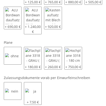
siehe Beschreibung
H-Gestell ED18
Laubgitter 3318 - ca. 60 cm SP-Line - 
Laubgitter 3318 - ca. 70 
ALU Bordwand
+ 125,00 €
+ 765,00 €
+ 880,00 €
+ 505,00 €
ALU Bordwandaufsatz 3318 - ca. 40 cm - oben pendelnd - monti
ALU Bordwandaufsatz 3318 - ca. 70 cm - oben pend
Kastenaufsatz mit Blech geschlossen 3
+ 690,00 €
+ 1.240,00
+ 920,00 €
€
Plane
ohne
Flachplane 3318 - GRAU ( andere Farben auf Anfrage
Flachplane 3318 - GRAU ( andere Farben
Hochplane 3318 - 180 cm 
+ 180,00 €
+ 260,00 €
+ 750,00 €
Zulassungsdokumente vorab per Einwurfeinschreiben
nein
ja
+ 7,50 €