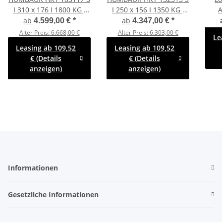
I 310 x 176 I 1800 KG I
I 250 x 156 I 1350 KG I
Absenkanhänger mit
Absenkanhänger mit
PLAX
ab
ab
4.599,00 €
*
4.347,00 €
*
Hydraulik
Hydraulik
100 
Alter Preis:
6.668,00 €
Alter Preis:
6.303,00 €
Le
Leasing ab 109,52
Leasing ab 109,52
€ (Details
€ (Details
anzeigen)
anzeigen)
Informationen
Gesetzliche Informationen