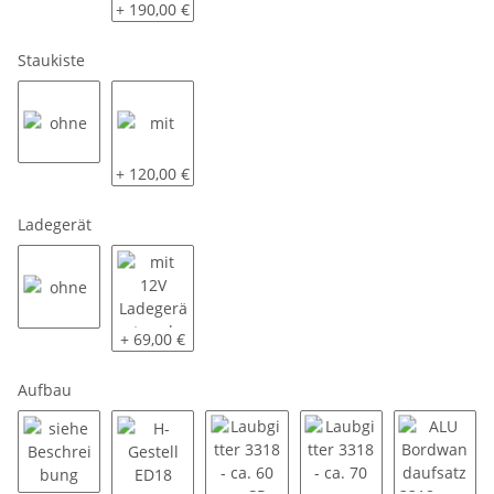
80 KM/H
Radstoßdämpfer - 100 KM/H
+ 190,00 €
Staukiste
ohne
mit
+ 120,00 €
Ladegerät
ohne
mit 12V Ladegerät und Steckermontage
+ 69,00 €
Aufbau