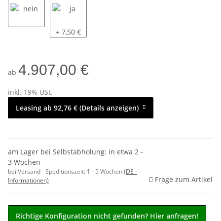
nein
ja
+ 7,50 €
4.907,00 €
ab
inkl. 19% USt.
Leasing ab 92,76 € (Details anzeigen)
am Lager bei Selbstabholung: in etwa 2 -
3 Wochen
bei Versand - Speditionszeit:
1 - 5 Wochen
(DE -
Frage zum Artikel
Informationen)
Richtige Konfiguration nicht gefunden? Hier anfragen!