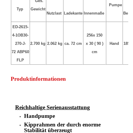
Ges.
Pumpe
Typ
Gewicht
Nutzlast
Ladekante
Innenmaße
Bere
ED-2615-
4-1OB30-
256x 150
270-J-
2.700 kg
2.062 kg
ca. 72 cm
x 30 ( 90 )
Hand
185/
72 ABP60
cm
FLP
Produktinformationen
Reichhaltige Serienausstattung
Handpumpe
Kipprahmen der durch enorme
Stabilität überzeugt