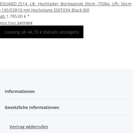
EDUARD 2514 -UE- Hochlader, Bordwände 30cm -750kg- Lfh: 56cm
-195/55R10 mit Hochplane EDITION Black Bill
ab
1.785,00 €
*
Alter Preis:
2.677,00 €
Leasing ab 44,75 € (Details anzeigen)
Informationen
Gesetzliche Informationen
Vertrag widerrufen