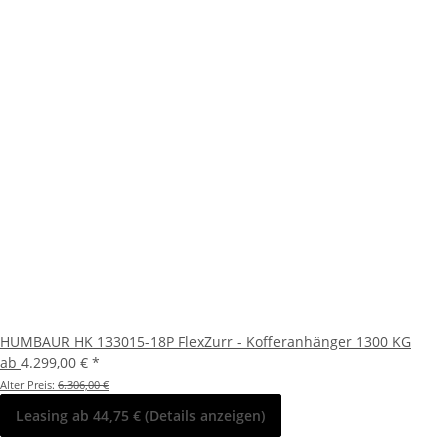
HUMBAUR HK 133015-18P FlexZurr - Kofferanhänger 1300 KG
ab
4.299,00 €
*
Alter Preis:
6.306,00 €
Leasing ab 44,75 € (Details anzeigen)