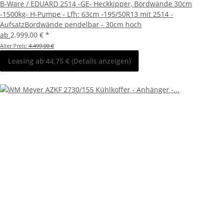
B-Ware / EDUARD 2514 -GE- Heckkipper, Bordwände 30cm
-1500kg- H-Pumpe - Lfh: 63cm -195/50R13 mit 2514 -
AufsatzBordwände pendelbar - 30cm hoch
ab
2.999,00 €
*
Alter Preis:
4.499,00 €
Leasing ab 44,75 € (Details anzeigen)