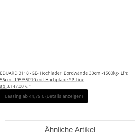
EDUARD 3118 -GE- Hochlader, Bordwände 30cm -1500kg- Lfh:
56cm -195/55R10 mit Hochplane SP-Line
ab
3.147,00 €
*
Leasing ab 44,75 € (Details anzeigen)
Ähnliche Artikel