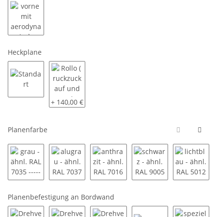
vorne mit aerodynamischer Schräge
Heckplane
Standart
Rollo ( ruckzuck auf und zu )
+ 140,00 €
Planenfarbe
grau - ähnl. RAL 7035 ----------
alugrau - ähnl. RAL 7037 ----------
anthrazit - ähnl. RAL 7016 ---------
schwarz - ähnl. RAL 90
lichtbla
Planenbefestigung an Bordwand