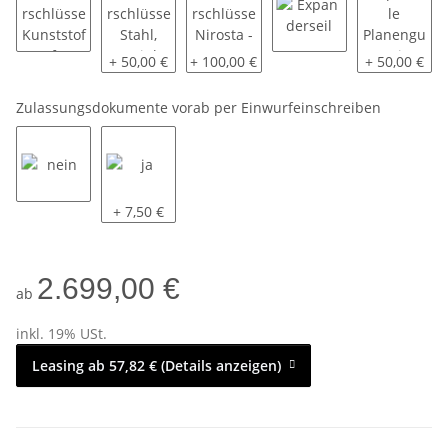
Drehverschlüsse Kunststoff
Drehverschlüsse Stahl, verzinkt
Drehverschlüsse Nirosta - V2A
Expanderseil
spezielle P
+ 50,00 €
+ 100,00 €
+ 50,00 €
Zulassungsdokumente vorab per Einwurfeinschreiben
nein
ja
+ 7,50 €
2.699,00 €
ab
inkl. 19% USt.
Leasing ab 57,82 € (Details anzeigen)