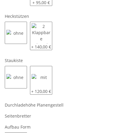
80 KM/H
Radstoßdämpfer - 100 KM/H
+ 95,00 €
Heckstützen
ohne
2 Klappbare Schwerlaststützen
+ 140,00 €
Staukiste
ohne
mit
+ 120,00 €
Durchladehöhe Planengestell
Seitenbretter
Aufbau Form