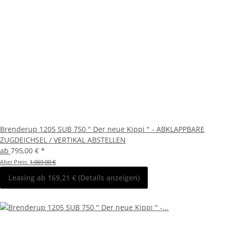
Brenderup 1205 SUB 750 " Der neue Kippi " - ABKLAPPBARE
ZUGDEICHSEL / VERTIKAL ABSTELLEN
ab
795,00 €
*
Alter Preis:
1.069,00 €
Leasing ab 169,21 € (Details anzeigen)