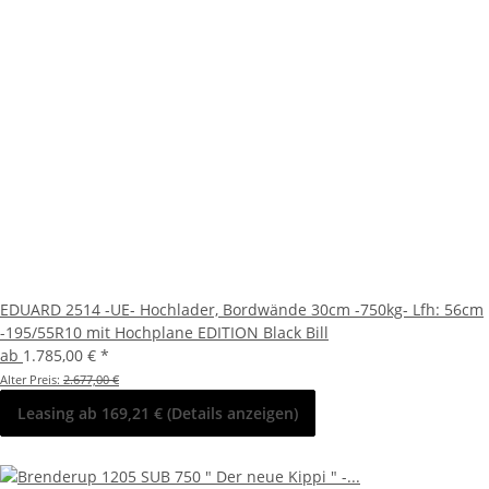
EDUARD 2514 -UE- Hochlader, Bordwände 30cm -750kg- Lfh: 56cm
-195/55R10 mit Hochplane EDITION Black Bill
ab
1.785,00 €
*
Alter Preis:
2.677,00 €
Leasing ab 169,21 € (Details anzeigen)