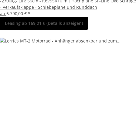
-2700kg- Lfh: 56cm -195/55R10 mit Hochplane SP-Line Öko Schräge
- Verkaufsklappe - Schiebeplane und Runddach
ab
6.790,00 €
*
Leasing ab 169,21 € (Details anzeigen)