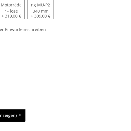
ad o. Rasentraktor - lose beigelegt
Paket M für 2 Motorräder - lose beigelegt
Bordwanderhöhung MU-P2 340 mm
+ 319,00 €
+ 309,00 €
er Einwurfeinschreiben
anzeigen)