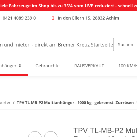
iele Fahrzeuge im Shop bis zu 35% vom UVP reduziert - schnell z
0421 4089 239 0
In den Ellern 15, 28832 Achim
nhänger
Gebrauchte
RAUSVERKAUF
100 KM/
porter
TPV TL-MB-P2 Multianhänger - 1000 kg - gebremst -Zurrösen -1
TPV TL-MB-P2 Multi