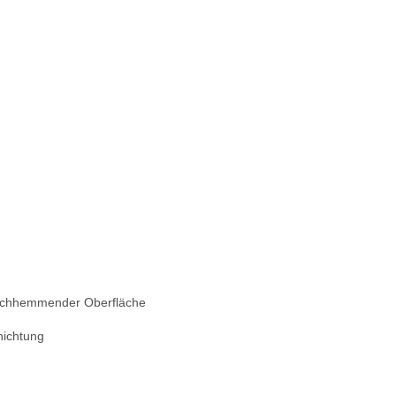
utschhemmender Oberfläche
hichtung