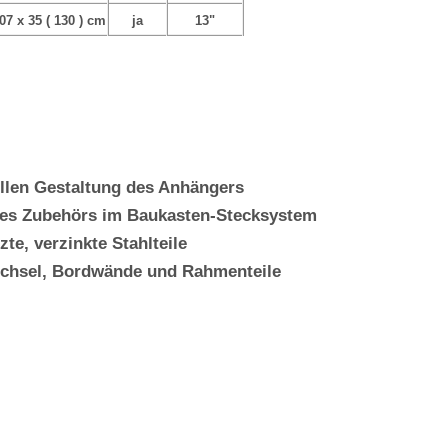
07 x 35 ( 130 ) cm
ja
13"
llen Gestaltung des Anhängers
des Zubehörs im Baukasten-Stecksystem
te, verzinkte Stahlteile
ichsel, Bordwände und Rahmenteile