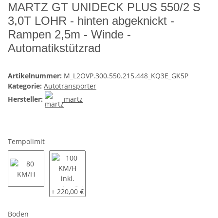
MARTZ GT UNIDECK PLUS 550/2 S
3,0T LOHR - hinten abgeknickt -
Rampen 2,5m - Winde -
Automatikstützrad
Artikelnummer:
M_L2OVP.300.550.215.448_KQ3E_GK5P
Kategorie:
Autotransporter
Hersteller:
martz
Tempolimit
80 KM/H
100 KM/H inkl. Radstoßdämpfer und COC Eintrag
+ 220,00 €
Boden