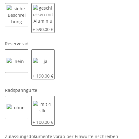
siehe Beschreibung
geschlossen mit Aluminium Riffelblech
+ 590,00 €
Reserverad
nein
ja
+ 190,00 €
Radspanngurte
ohne
mit 4 stk.
+ 100,00 €
Zulassungsdokumente vorab per Einwurfeinschreiben