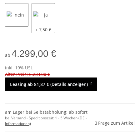
nein
ja
+ 7,50 €
4.299,00 €
ab
inkl. 19% USt.
Alter Preis: 6.234,00 €
Leasing ab 81,87 € (Details anzeigen)
am Lager bei Selbstabholung: ab sofort
bei Versand - Speditionszeit:
1 - 5 Wochen
(DE -
Frage zum Artikel
Informationen)