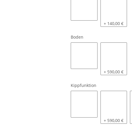
ohne
1 Paar
+ 140,00 €
Boden
siehe Beschreibung
geschlossen m
+ 590,00 €
Kippfunktion
siehe Beschreibung
Einfachwirke
+ 590,00 €