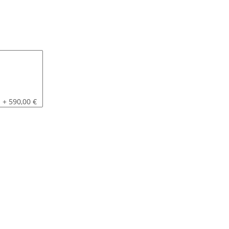
mpact
Elektrowinde
+ 590,00 €