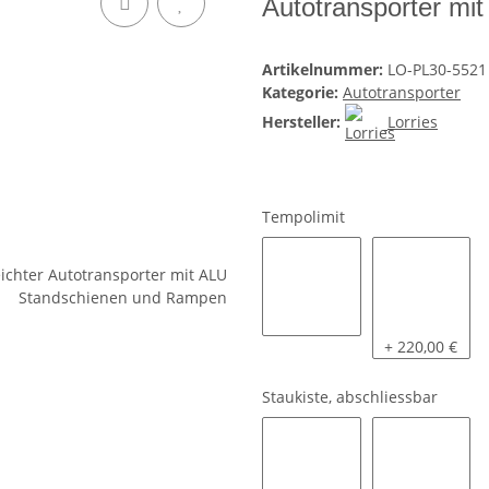
Autotransporter m
Artikelnummer:
LO-PL30-5521
Kategorie:
Autotransporter
Hersteller:
Lorries
Tempolimit
80 KM/H
100 KM/H inkl
+ 220,00 €
Staukiste, abschliessbar