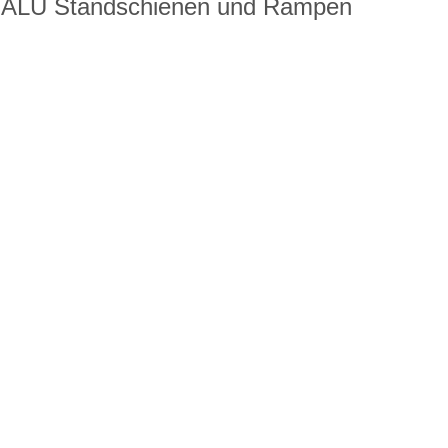
it ALU Standschienen und Rampen
. Radstoßdämpfer