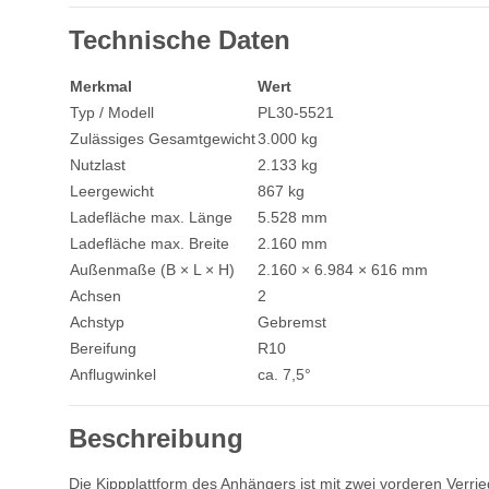
Technische Daten
Merkmal
Wert
Typ / Modell
PL30-5521
Zulässiges Gesamtgewicht
3.000 kg
Nutzlast
2.133 kg
Leergewicht
867 kg
Ladefläche max. Länge
5.528 mm
Ladefläche max. Breite
2.160 mm
Außenmaße (B × L × H)
2.160 × 6.984 × 616 mm
Achsen
2
Achstyp
Gebremst
Bereifung
R10
Anflugwinkel
ca. 7,5°
Beschreibung
Die Kippplattform des Anhängers ist mit zwei vorderen Verri