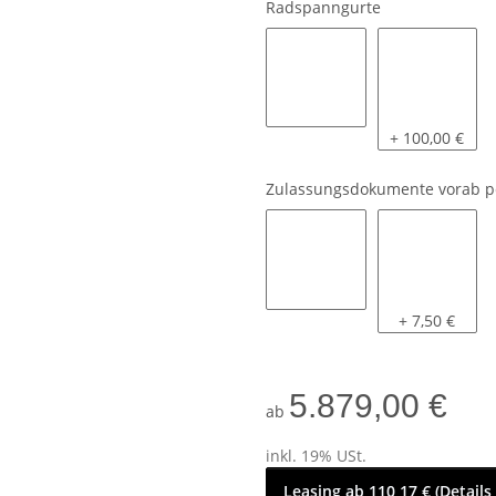
Radspanngurte
ohne
mit 4 stk.
+ 100,00 €
Zulassungsdokumente vorab p
nein
ja
+ 7,50 €
5.879,00 €
ab
inkl. 19% USt.
Leasing ab 110,17 € (Details