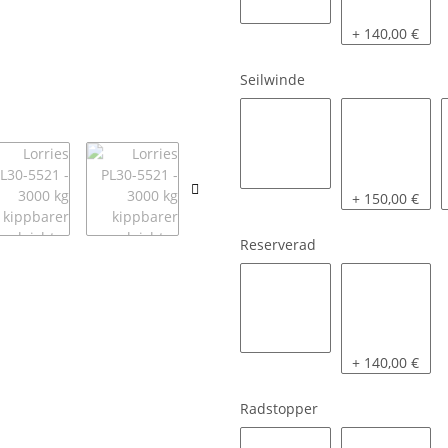
ohne
mit
+ 140,00 €
Seilwinde
KNOTT
AL-KO 900 Co
+ 150,00 €
Reserverad
nein
ja
+ 140,00 €
Radstopper