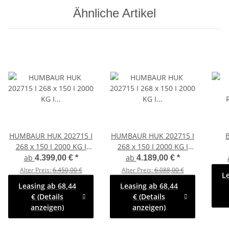
Ähnliche Artikel
HUMBAUR HUK 202715 I
HUMBAUR HUK 202715 I
268 x 150 I 2000 KG I
268 x 150 I 2000 KG I
Rückwärtskipper mit
Rückwärtskipper mit
ab
ab
4.399,00 €
*
4.189,00 €
*
Handpumpe mit Stahl -
Handpumpe mit ALU
Alter Preis:
6.450,00 €
Alter Preis:
6.088,00 €
L
Kastenaufsatz
Aufsatzbordwänden 35
Leasing ab 68,44
Leasing ab 68,44
cm
€ (Details
€ (Details
anzeigen)
anzeigen)