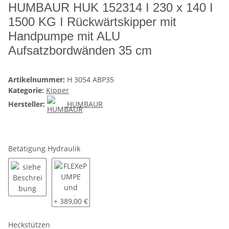
HUMBAUR HUK 152314 I 230 x 140 I
1500 KG I Rückwärtskipper mit
Handpumpe mit ALU
Aufsatzbordwänden 35 cm
Artikelnummer:
H 3054 ABP35
Kategorie:
Kipper
Hersteller:
HUMBAUR
Betätigung Hydraulik
siehe Beschreibung
FLEXePUMPE und Handpumpe kombiniert ( Akkuschr
+ 389,00 €
Heckstützen