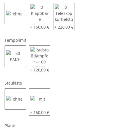
ohne
2 Klappbare Schwerlaststützen
2 Teleskopkurbelstützen
+ 160,00 €
+ 220,00 €
Tempolimit
80 KM/H
Radstoßdämpfer - 100 KM/H
+ 120,00 €
Staukiste
ohne
mit
+ 150,00 €
Plane