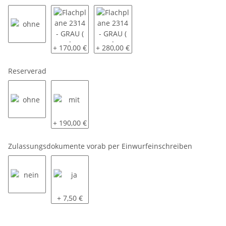
ohne
Flachplane 2314 - GRAU ( andere Farben auf Anfrage
Flachplane 2314 - GRAU ( andere Farben
+ 170,00 €
+ 280,00 €
Reserverad
ohne
mit
+ 190,00 €
Zulassungsdokumente vorab per Einwurfeinschreiben
nein
ja
+ 7,50 €