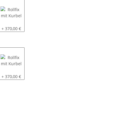
Rollfix mit Kurbel
+ 370,00 €
Rollfix mit Kurbel
+ 370,00 €
ck auf und zu )