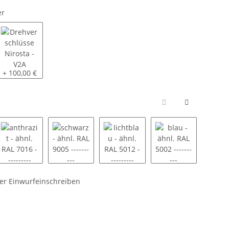
er
off
se Stahl, verzinkt
Drehverschlüsse Nirosta - V2A
+ 100,00 €
------
ähnl. RAL 7037 ----------
anthrazit - ähnl. RAL 7016 ----------
schwarz - ähnl. RAL 9005 ----------
lichtblau - ähnl. RAL 5012 -------
blau - ähnl. RAL 
g
er Einwurfeinschreiben