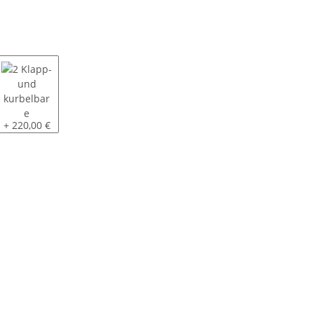
. Radstoßdämpfer und COC Eintrag
chwerlaststützen
2 Klapp- und kurbelbare Schwerlaststützen
+ 220,00 €