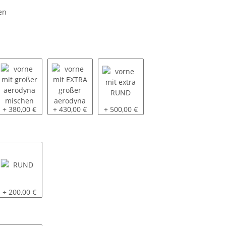
hen
iner aerodynamischen Schräge ca. 40 x 40 cm
vorne mit großer aerodynamischen Schräge ca. 70 x 70 cm
vorne mit EXTRA großer aerodynamischer Schräge 
vorne mit extra RUND
+ 380,00 €
+ 430,00 €
+ 500,00 €
RUND
+ 200,00 €