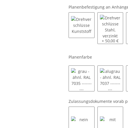
Planenbefestigung an Anhäng
Drehverschlüsse Kunstst
Drehverschlüs
+ 50,00 €
Planenfarbe
grau - ähnl. RAL 7035 ----
alugrau - 
Zulassungsdokumente vorab p