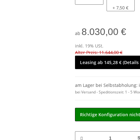
nein
mit
+ 7,50 €
8.030,00 €
ab
inkl. 19% USt.
Alter Preis: 11.644,00 €
Leasing ab 145,28 € (Details
am Lager bei Selbstabholung: 
bei Versand - Speditionszeit:
1 - 5 W
Richtige Konfiguration nich
S