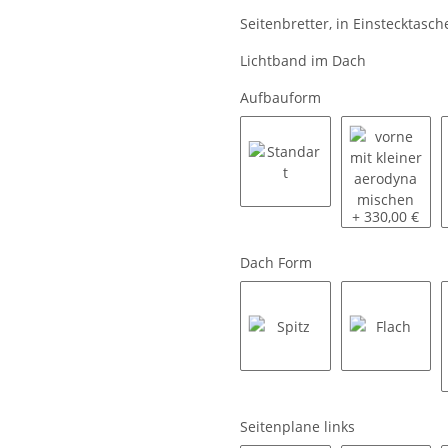
Seitenbretter, in Einstecktasc
Lichtband im Dach
Aufbauform
Standart
vorne mit kle
+ 330,00 €
Dach Form
Spitz
Flach
Seitenplane links