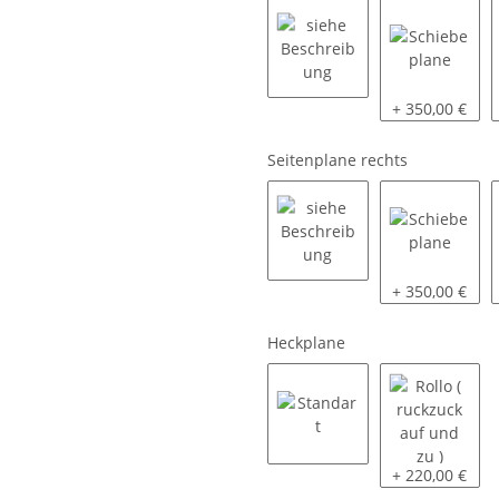
siehe Beschreibung
Schiebeplane
+ 350,00 €
Seitenplane rechts
siehe Beschreibung
Schiebeplane
+ 350,00 €
Heckplane
Standart
Rollo ( ruckzu
+ 220,00 €