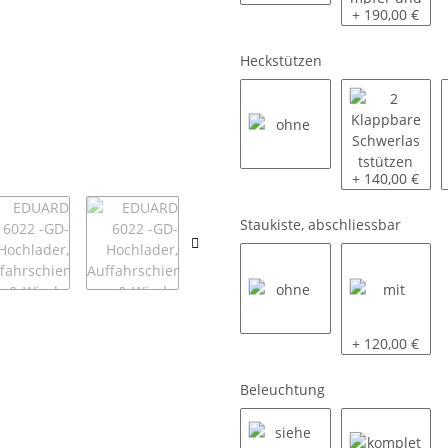
80 KM/H
100 KM/H inkl
+ 190,00 €
Heckstützen
ohne
2 Klappbare S
+ 140,00 €
Staukiste, abschliessbar
ohne
mit
+ 120,00 €
Beleuchtung