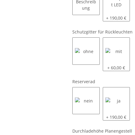
siehe Beschreibung
komplett LED
+ 190,00 €
Schutzgitter für Rückleuchten
ohne
mit
+ 60,00 €
Reserverad
nein
ja
+ 190,00 €
Durchladehöhe Planengestell