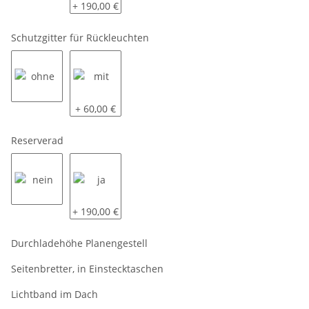
siehe Beschreibung
komplett LED
+ 190,00 €
Schutzgitter für Rückleuchten
ohne
mit
+ 60,00 €
Reserverad
nein
ja
+ 190,00 €
Durchladehöhe Planengestell
Seitenbretter, in Einstecktaschen
Lichtband im Dach