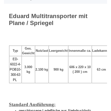
Eduard Multitransporter mit
Plane / Spriegel
Ges.
Typ
Nutzlast
Leergewicht
Innenmaße ca.
Ladekannte
Gewicht
ED-
6022-4-
3.000
606 x 220 x 10
POB10-
2.100 kg
900 kg
63 cm
kg
( 200 ) cm
300-63
PL
Standard Ausführung:
geschlossene Ladefläche aus Siebdruckholz