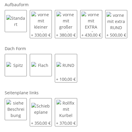
Aufbauform
Standart
vorne mit kleiner aerodynamischen Schräge ca. 40
vorne mit großer aerodynamischen Sch
vorne mit EXTRA großer a
vorne mit ex
+ 330,00 €
+ 380,00 €
+ 430,00 €
+ 500,00 €
Dach Form
Spitz
Flach
RUND
+ 100,00 €
Seitenplane links
siehe Beschreibung
Schiebeplane
Rollfix mit Kurbel
+ 350,00 €
+ 370,00 €