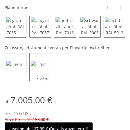
Planenfarbe
grau - ähnl. RAL 7035 ----------
alugrau - ähnl. RAL 7037 ----------
anthrazit - ähnl. RAL 7016 ---------
schwarz - ähnl. RAL 90
lichtbla
Zulassungsdokumente vorab per Einwurfeinschreiben
nein
mit
+ 7,50 €
7.005,00 €
ab
inkl. 19% USt.
Alter Preis: 10.158,00 €
Leasing ab 127,35 € (Details anzeigen)