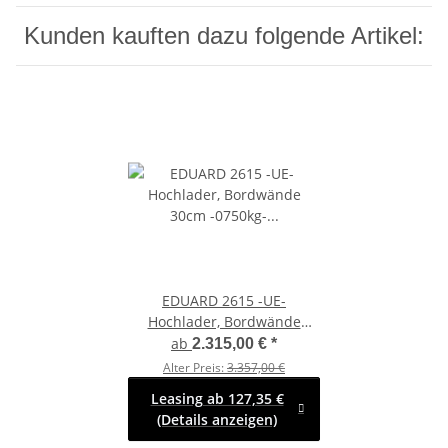
Kunden kauften dazu folgende Artikel:
EDUARD 2615 -UE-
Hochlader, Bordwände
30cm -0750kg- Lfh: 72cm
ab
2.315,00 €
*
-155R13 mit EDUARD 2615 -
Alter Preis:
3.357,00 €
Laubgitter pendelbar - 70cm
Leasing ab 127,35 €
hoch
(Details anzeigen)