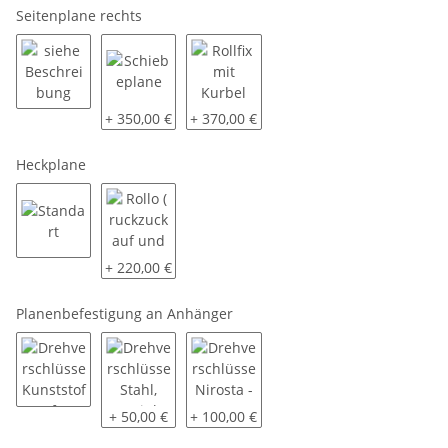
Seitenplane rechts
siehe Beschreibung
Schiebeplane
Rollfix mit Kurbel
+ 350,00 €
+ 370,00 €
Heckplane
Standart
Rollo ( ruckzuck auf und zu )
+ 220,00 €
Planenbefestigung an Anhänger
Drehverschlüsse Kunststoff
Drehverschlüsse Stahl, verzinkt
Drehverschlüsse Nirosta - V2A
+ 50,00 €
+ 100,00 €