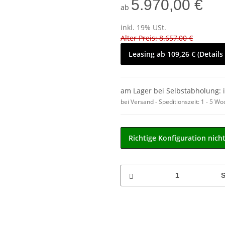
5.970,00 €
ab
inkl. 19% USt.
Alter Preis: 8.657,00 €
Leasing ab 109,26 € (Details
am Lager bei Selbstabholung: 
bei Versand - Speditionszeit:
1 - 5 W
Richtige Konfiguration nich
S