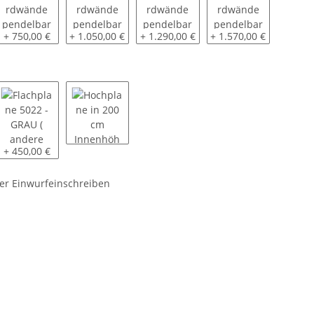
5022 - AufsatzBordwände pendelbar - 30cm Hoch
5022 - AufsatzBordwände pendelbar - 40cm Hoch
5022 - AufsatzBordwände pendelbar
5022 - Aufsatzbordwä
+ 750,00 €
+ 1.050,00 €
+ 1.290,00 €
+ 1.570,00 €
2 - GRAU ( andere Farben auf Anfrage ) - montiert
Flachplane 5022 - GRAU ( andere Farben auf Anfrage ) - inkl. 5 Pl
Hochplane in 200 cm Innenhöhe - Farbe wähl
+ 450,00 €
er Einwurfeinschreiben