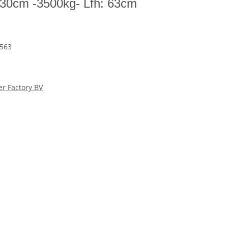
30cm -3500kg- Lfh: 63cm
563
er Factory BV
. Radstoßdämpfer und COC Eintrag