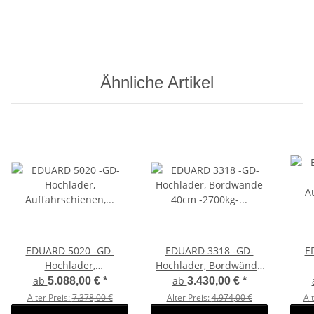
Ähnliche Artikel
EDUARD 5020 -GD-
EDUARD 3318 -GD-
E
Hochlader,
Hochlader, Bordwände
Auffahrschienen,
40cm -2700kg- Lfh: 63cm
A
ab
ab
5.088,00 €
*
3.430,00 €
*
Bordwände 30cm
-195/50R13
Win
Alter Preis:
7.378,00 €
Alter Preis:
4.974,00 €
Al
-3000kg- Lfh: 63cm
Lfh