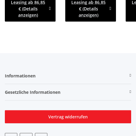
Leasing ab 86,85
Leasing ab 86,85
L
-195/50R13
mit
€ (Details
€ (Details
Ö
anzeigen)
anzeigen)
Schi
Informationen
Gesetzliche Informationen
Vertrag widerrufen