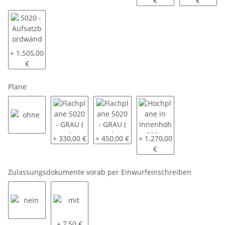
€
€
5020 - Aufsatzbordwände pendelbar - 70cm hoch
+ 1.505,00
€
Plane
ohne
Flachplane 5020 - GRAU ( andere Farben auf Anfrage
Flachplane 5020 - GRAU ( andere Farben
Hochplane in Innenhöhe 
+ 330,00 €
+ 450,00 €
+ 1.270,00
€
Zulassungsdokumente vorab per Einwurfeinschreiben
nein
mit
+ 7,50 €