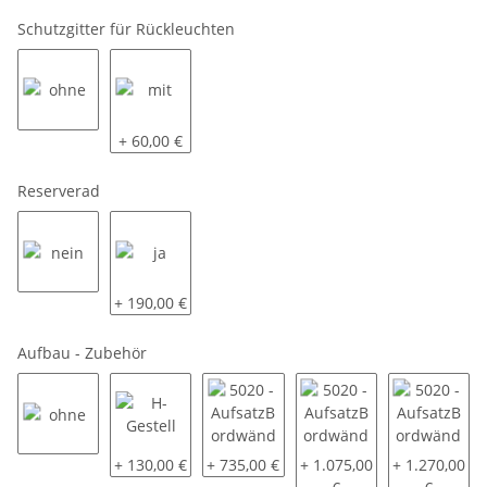
Schutzgitter für Rückleuchten
ohne
mit
+ 60,00 €
Reserverad
nein
ja
+ 190,00 €
Aufbau - Zubehör
ohne
H-Gestell
5020 - AufsatzBordwände pendelbar 
5020 - AufsatzBordwände
5020 - Aufs
+ 130,00 €
+ 735,00 €
+ 1.075,00
+ 1.270,00