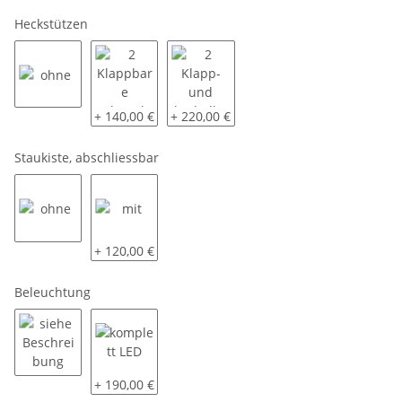
Heckstützen
ohne
2 Klappbare Schwerlaststützen
2 Klapp- und kurbelbare Schwerlastst
+ 140,00 €
+ 220,00 €
Staukiste, abschliessbar
ohne
mit
+ 120,00 €
Beleuchtung
siehe Beschreibung
komplett LED
+ 190,00 €