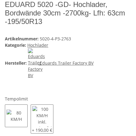
EDUARD 5020 -GD- Hochlader,
Bordwände 30cm -2700kg- Lfh: 63cm
-195/50R13
Artikelnummer:
5020-4-P3-2763
Kategorie:
Hochlader
Hersteller:
Eduards Trailer Factory BV
Tempolimit
80 KM/H
100 KM/H inkl. Radstoßdämpfer und COC Eintrag
+ 190,00 €