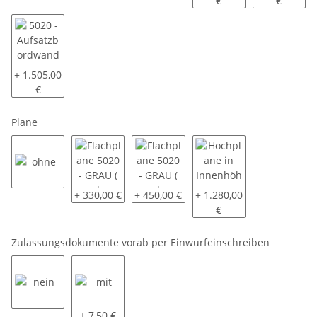
€
€
5020 - Aufsatzbordwände pendelbar - 70cm hoch
+ 1.505,00
€
Plane
ohne
Flachplane 5020 - GRAU ( andere Farben auf Anfrage
Flachplane 5020 - GRAU ( andere Farben
Hochplane in Innenhöhe m
+ 330,00 €
+ 450,00 €
+ 1.280,00
€
Zulassungsdokumente vorab per Einwurfeinschreiben
nein
mit
+ 7,50 €