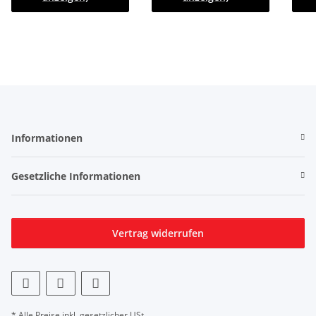
Schiebeplane links
Informationen
Gesetzliche Informationen
Vertrag widerrufen
* Alle Preise inkl. gesetzlicher USt.