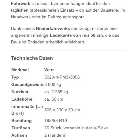
Fahrwerk
ist dieser Tandemanhänger ideal für den
täglichen professionellen Einsatz – ob auf der Baustelle, im
Handwerk oder im Fahrzeugtransport.
Dank seines
Niederfahrwerks
überzeugt er durch eine
angenehm niedrige
Ladekante von nur 56 cm
, die das
Be- und Entladen erheblich erleichtert.
Technische Daten
Merkmal
Wert
Typ
5020-4-PM3-3056
Gesamtgewicht
3.000 kg
Nutzlast
ca. 2.235 kg
Ladehöhe
ca. 56 cm
Innenmaße (L x
506 x 200 x 30 cm
B x H)
Bereifung
195/55 R10
Zurrösen
20 Stück, versenkt in der V-Sicke
Achsen
2 (Tandem)