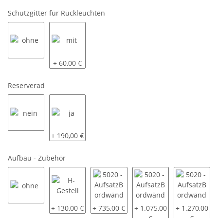
Schutzgitter für Rückleuchten
ohne
mit
+ 60,00 €
Reserverad
nein
ja
+ 190,00 €
Aufbau - Zubehör
ohne
H-Gestell
5020 - AufsatzBordwände pendelbar 
5020 - AufsatzBordwände
5020 - Aufs
+ 130,00 €
+ 735,00 €
+ 1.075,00
+ 1.270,00