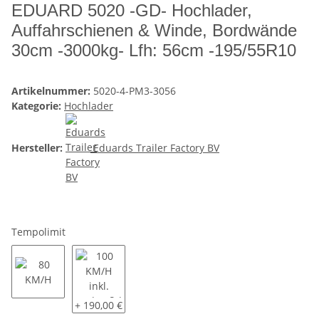
EDUARD 5020 -GD- Hochlader,
Auffahrschienen & Winde, Bordwände
30cm -3000kg- Lfh: 56cm -195/55R10
Artikelnummer:
5020-4-PM3-3056
Kategorie:
Hochlader
Hersteller:
Eduards Trailer Factory BV
Tempolimit
80 KM/H
100 KM/H inkl. Radstoßdämpfer und COC Eintrag
+ 190,00 €