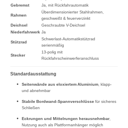
Gebremst
Ja, mit Rückfahrautomatik
Überdimensionierter Stahlrahmen,
Rahmen
geschweißt & feuerverzinkt
Deichsel
Geschraubte V-Deichsel
Niederfahrwerk
Ja
Schwerlast-Automatikstützrad
Stützrad
serienmäßig
13-polig mit
Stecker
Rückfahrscheinwerferanschluss
Standardausstattung
Seitenwände aus eloxiertem Aluminium
, klapp-
und abnehmbar
Stabile Bordwand-Spannverschlüsse
für sicheres
Schließen
Eckrungen und Mittelrungen herausnehmbar
,
Nutzung auch als Plattformanhänger möglich