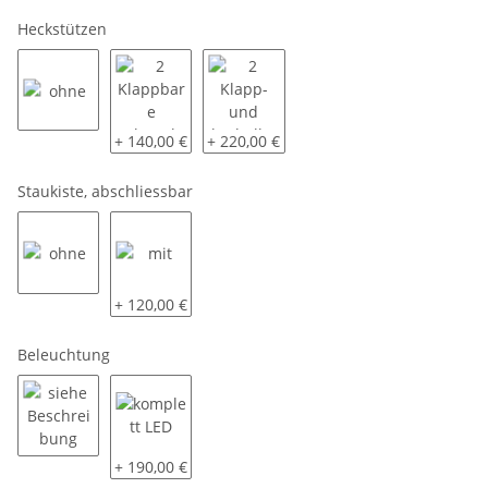
Heckstützen
ohne
2 Klappbare Schwerlaststützen
2 Klapp- und kurbelbare Schwerlastst
+ 140,00 €
+ 220,00 €
Staukiste, abschliessbar
ohne
mit
+ 120,00 €
Beleuchtung
siehe Beschreibung
komplett LED
+ 190,00 €