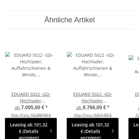
Ähnliche Artikel
EDUARD 5022 -GD-
EDUARD 5022 -GD-
E
Hochlader,
Hochlader,
Auffahrschienen &
Auffahrschienen &
A
ab
ab
7.095,00 €
*
6.766,00 €
*
Winde, Bordwände 30cm
Winde, Bordwände 30cm
B
Alter Preis:
10.288,00 €
Alter Preis:
9.811,00 €
Al
-3000kg- Lfh: 63cm
-3000kg- Lfh: 56cm
-
Leasing ab 101,32
Leasing ab 101,32
Le
-195/50R13 mit
-195/55R10 mit
€ (Details
€ (Details
Hochplane SP-Line
Hochplane SP-Line
H
anzeigen)
anzeigen)