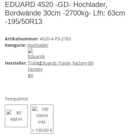
EDUARD 4520 -GD- Hochlader,
Bordwände 30cm -2700kg- Lfh: 63cm
-195/50R13
Artikelnummer:
4520-4-P3-2763
Kategorie:
Hochlader
Hersteller:
Eduards Trailer Factory BV
Tempolimit
80 KM/H
100 KM/H inkl. Radstoßdämpfer und COC Eintrag
+ 190,00 €