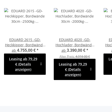
EDUARD 2615 -GD-
EDUARD 4020 -GD-
E
Heckkipper, Bordwände
Hochlader, Bordwände
Hoc
30cm -2500kg- E-Pumpe
30cm -2000kg- Lfh: 72cm
30cm
ab
ab
4.755,00 €
*
3.390,00 €
*
- Lfh: 72cm -165R13 mit
-155R13
Alter Preis:
4.916,00 €
Leasing ab 79,29
L
Stahl - Kastenaufsatz
H
€ (Details
Leasing ab 79,29
anzeigen)
€ (Details
anzeigen)