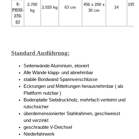
4-
2.700
456 x 200 x
195/5
2.020 kg
63 cm
14
PB30-
kg
30 cm
C
270-
63
Standard Ausführung:
Seitenwände Aluminium, eloxiert
Alle Wände klapp- und abnehmbar
stabile Bordwand Spannverschlüsse
Eckrungen und Mittelrungen herausnehmbar ( als
Plattform nutzbar )
Bodenplatte Siebdruckholz, mehrfach verleimt und
rutschsicher
überdemensionierter Stahlrahmen, geschweisst
und verzinkt
geschraubte V-Deichsel
Niederfahrwerk