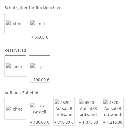
Schutzgitter für Rückleuchten
ohne
mit
+ 60,00 €
Reserverad
nein
ja
+ 190,00 €
Aufbau - Zubehör
ohne
H-Gestell
4520 - AufsatzBordwände pendelbar 
4520 - AufsatzBordwände
4520 - Aufs
+ 130,00 €
+ 710,00 €
+ 1.075,00
+ 1.215,00