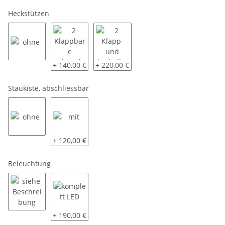
Heckstützen
ohne
2 Klappbare Schwerlaststützen
2 Klapp- und kurbelbare Schwerlastst
+ 140,00 €
+ 220,00 €
Staukiste, abschliessbar
ohne
mit
+ 120,00 €
Beleuchtung
siehe Beschreibung
komplett LED
+ 190,00 €