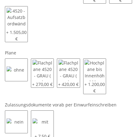
€
€
4520 - Aufsatzbordwände pendelbar - 70cm hoch
+ 1.505,00
€
Plane
ohne
Flachplane 4520 - GRAU ( andere Farben auf Anfrage
Flachplane 4520 - GRAU ( andere Farben
Hochplane bis Innenhöhe
+ 270,00 €
+ 420,00 €
+ 1.200,00
€
Zulassungsdokumente vorab per Einwurfeinschreiben
nein
mit
+ 7,50 €