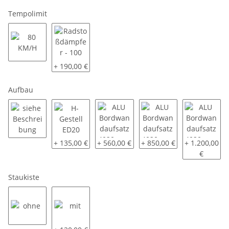
Tempolimit
80 KM/H
Radstoßdämpfer - 100 KM/H
+ 190,00 €
Aufbau
siehe Beschreibung
H-Gestell ED20
ALU Bordwandaufsatz 4020 - ca. 30 cm
ALU Bordwandaufsatz 4020
ALU Bordwand
+ 135,00 €
+ 560,00 €
+ 850,00 €
+ 1.200,00
€
Staukiste