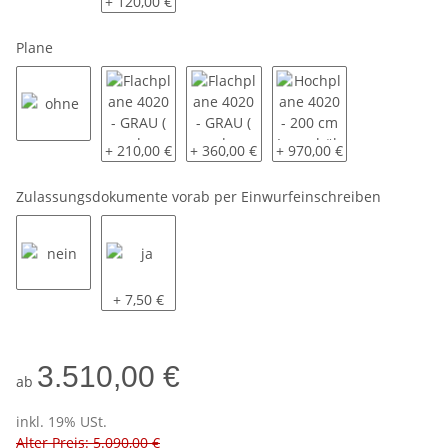
ohne
mit
+ 120,00 €
Plane
ohne
Flachplane 4020 - GRAU ( andere Farben auf Anfrage
Flachplane 4020 - GRAU ( andere Farben
Hochplane 4020 - 200 cm 
+ 210,00 €
+ 360,00 €
+ 970,00 €
Zulassungsdokumente vorab per Einwurfeinschreiben
nein
ja
+ 7,50 €
3.510,00 €
ab
inkl. 19% USt.
Alter Preis: 5.090,00 €