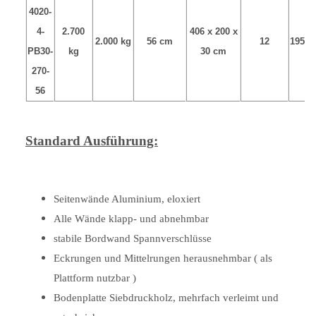
4020-
4-
2.700
406 x 200 x
2.000 kg
56 cm
12
195/5
PB30-
kg
30 cm
270-
56
Standard Ausführung:
Seitenwände Aluminium, eloxiert
Alle Wände klapp- und abnehmbar
stabile Bordwand Spannverschlüsse
Eckrungen und Mittelrungen herausnehmbar ( als
Plattform nutzbar )
Bodenplatte Siebdruckholz, mehrfach verleimt und