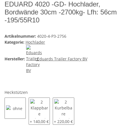
EDUARD 4020 -GD- Hochlader,
Bordwände 30cm -2700kg- Lfh: 56cm
-195/55R10
Artikelnummer:
4020-4-P3-2756
Kategorie:
Hochlader
Hersteller:
Eduards Trailer Factory BV
Heckstützen
ohne
2 Klappbare Schwerlaststützen
2 Kurbelbare Schwerlaststützen
+ 140,00 €
+ 220,00 €