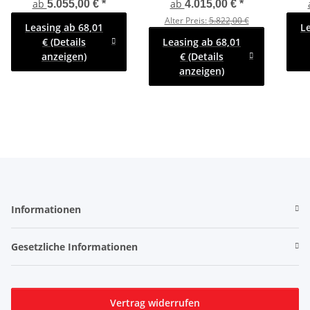
Auffahrschienen &
Auffahrschienen,
A
ab
ab
5.055,00 €
*
4.015,00 €
*
Winde, Bordwände 30cm
Bordwände 30cm
Wind
Alter Preis:
5.822,00 €
Leasing ab 68,01
L
-2700kg- Lfh: 63cm
-3000kg- Lfh: 63cm
-
€ (Details
Leasing ab 68,01
-195/50R13 mit
-195/50R13
-19
anzeigen)
€ (Details
Hochplane SP-Line
Lau
anzeigen)
Informationen
Gesetzliche Informationen
Vertrag widerrufen