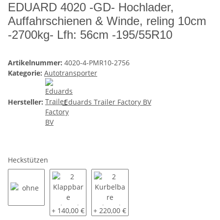
EDUARD 4020 -GD- Hochlader,
Auffahrschienen & Winde, reling 10cm
-2700kg- Lfh: 56cm -195/55R10
Artikelnummer:
4020-4-PMR10-2756
Kategorie:
Autotransporter
Hersteller:
Eduards Trailer Factory BV
Heckstützen
ohne
2 Klappbare Schwerlaststützen
2 Kurbelbare Schwerlaststützen
+ 140,00 €
+ 220,00 €