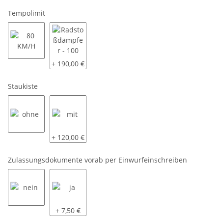
Tempolimit
80 KM/H
Radstoßdämpfer - 100 KM/H
+ 190,00 €
Staukiste
ohne
mit
+ 120,00 €
Zulassungsdokumente vorab per Einwurfeinschreiben
nein
ja
+ 7,50 €