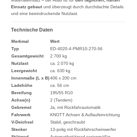
Einsatz gebaut
und überzeugt durch durchdachte Details
und eine beeindruckende Nutzlast.
Technische Daten
Merkmal
Wert
Typ
ED-4020-4-PMR10-270-56
Gesamtgewicht
2.700 kg
Nutzlast
ca. 2.070 kg
Leergewicht
ca. 630 kg
Innenmaße (L x B)
406 x 200 cm
Ladehöhe
ca. 56 cm
Bereifung
195/55 R10
Achse(n)
2 (Tandem)
Gebremst
Ja, mit Rückfahrautomatik
Fahrwerk
KNOTT Achsen & Auflaufeinrichtung
V-Deichsel
Stabil, geschraubt
Stecker
13-polig mit Rückfahrscheinwerfer
Stützrad
Automatikstützrad serienmäßig