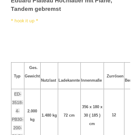
Eduard Plateau Hochlader mit Plane,
Tandem gebremst
* hook it up *
Ges.
Typ
Gewicht
Zurrösen
Nutzlast
Ladekannte
Innenmaße
Bere
ED-
3518-
356 x 180 x
4-
2.000
12
1.480 kg
72 cm
30 ( 185 )
1
PB30-
kg
cm
200-