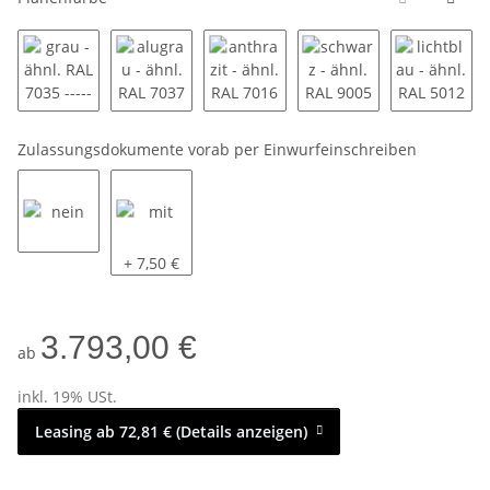
grau - ähnl. RAL 7035 ----------
alugrau - ähnl. RAL 7037 ----------
anthrazit - ähnl. RAL 7016 ---------
schwarz - ähnl. RAL 90
lichtbla
Zulassungsdokumente vorab per Einwurfeinschreiben
nein
mit
+ 7,50 €
3.793,00 €
ab
inkl. 19% USt.
Leasing ab 72,81 € (Details anzeigen)