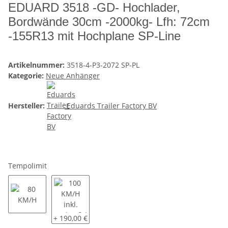
EDUARD 3518 -GD- Hochlader,
Bordwände 30cm -2000kg- Lfh: 72cm
-155R13 mit Hochplane SP-Line
Artikelnummer:
3518-4-P3-2072 SP-PL
Kategorie:
Neue Anhänger
Hersteller:
Eduards Trailer Factory BV
Tempolimit
80 KM/H
100 KM/H inkl. Radstoßdämpfer und COC Eintrag
+ 190,00 €