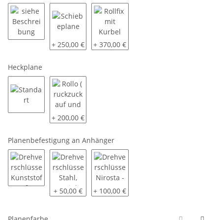
siehe Beschreibung
Schiebeplane
Rollfix mit Kurbel
+ 250,00 €
+ 370,00 €
Heckplane
Standart
Rollo ( ruckzuck auf und zu )
+ 200,00 €
Planenbefestigung an Anhänger
Drehverschlüsse Kunststoff
Drehverschlüsse Stahl, verzinkt
Drehverschlüsse Nirosta - V2A
+ 50,00 €
+ 100,00 €
Planenfarbe