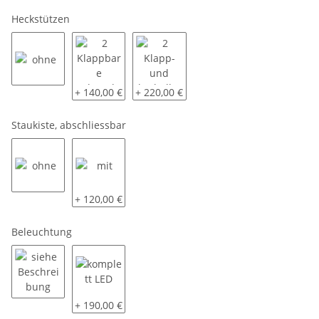
Heckstützen
ohne
2 Klappbare Schwerlaststützen
2 Klapp- und kurbelbare Schwerlastst
+ 140,00 €
+ 220,00 €
Staukiste, abschliessbar
ohne
mit
+ 120,00 €
Beleuchtung
siehe Beschreibung
komplett LED
+ 190,00 €