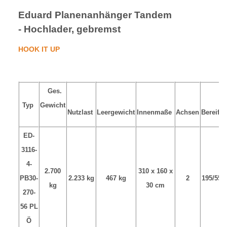
Eduard Planenanhänger Tandem
- Hochlader, gebremst
HOOK IT UP
Ges.
Typ
Gewicht
Nutzlast
Leergewicht
Innenmaße
Achsen
Bereifu
ED-
3116-
4-
2.700
310 x 160 x
PB30-
2.233 kg
467 kg
2
195/55R
kg
30 cm
270-
56 PL
Ö