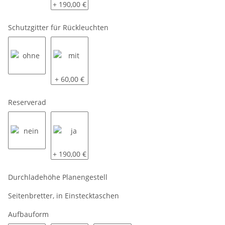
siehe Beschreibung
komplett LED
+ 190,00 €
Schutzgitter für Rückleuchten
ohne
mit
+ 60,00 €
Reserverad
nein
ja
+ 190,00 €
Durchladehöhe Planengestell
Seitenbretter, in Einstecktaschen
Aufbauform