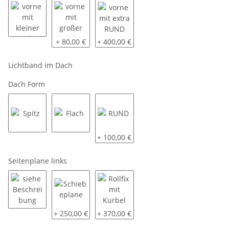
vorne mit kleiner aerodynamischen Schräge ca. 40 x 40 cm
vorne mit großer aerodynamischen Schräge ca. 70
vorne mit extra RUND
+ 80,00 €
+ 400,00 €
Lichtband im Dach
Dach Form
Spitz
Flach
RUND
+ 100,00 €
Seitenplane links
siehe Beschreibung
Schiebeplane
Rollfix mit Kurbel
+ 250,00 €
+ 370,00 €