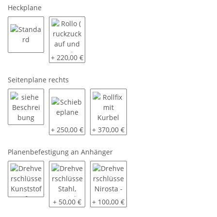
Heckplane
Standard
Rollo ( ruckzuck auf und zu )
+ 220,00 €
Seitenplane rechts
siehe Beschreibung
Schiebeplane
Rollfix mit Kurbel
+ 250,00 €
+ 370,00 €
Planenbefestigung an Anhänger
Drehverschlüsse Kunststoff
Drehverschlüsse Stahl, verzinkt
Drehverschlüsse Nirosta - V2A
+ 50,00 €
+ 100,00 €