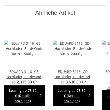
Ähnliche Artikel
EDUARD 3116 -GE-
EDUARD 3116 -GD-
ED
Hochlader, Bordwände
Hochlader, Bordwände
30cm -1500kg- Lfh: 63cm
30cm -2000kg- Lfh: 72cm
B
ab
ab
2.335,00 €
*
3.636,00 €
*
-195/50R13
-155R13 mit Stahl -
-270
Al
Leasing ab 73,62
Leasing ab 73,62
Kastenaufsatz -
7
€ (Details
€ (Details
L
Flachplane - 4 Bügel
anzeigen)
anzeigen)