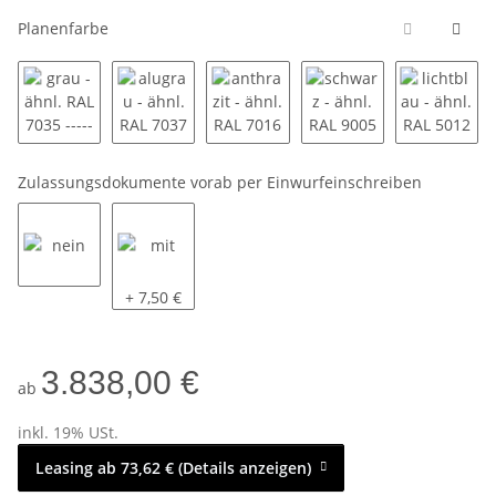
Planenfarbe
grau - ähnl. RAL 7035 ----------
alugrau - ähnl. RAL 7037 ----------
anthrazit - ähnl. RAL 7016 ---------
schwarz - ähnl. RAL 90
lichtbla
Zulassungsdokumente vorab per Einwurfeinschreiben
nein
mit
+ 7,50 €
3.838,00 €
ab
inkl. 19% USt.
Leasing ab 73,62 € (Details anzeigen)