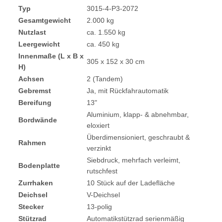
Typ
3015-4-P3-2072
Gesamtgewicht
2.000 kg
Nutzlast
ca. 1.550 kg
Leergewicht
ca. 450 kg
Innenmaße (L x B x
305 x 152 x 30 cm
H)
Achsen
2 (Tandem)
Gebremst
Ja, mit Rückfahrautomatik
Bereifung
13"
Aluminium, klapp- & abnehmbar,
Bordwände
eloxiert
Überdimensioniert, geschraubt &
Rahmen
verzinkt
Siebdruck, mehrfach verleimt,
Bodenplatte
rutschfest
Zurrhaken
10 Stück auf der Ladefläche
Deichsel
V-Deichsel
Stecker
13-polig
Stützrad
Automatikstützrad serienmäßig