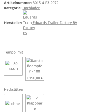
Artikelnummer:
3015-4-P3-2072
Kategorie:
Hochlader
Hersteller:
Eduards Trailer Factory BV
Tempolimit
80 KM/H
Radstoßdämpfer - 100 KM/H
+ 190,00 €
Heckstützen