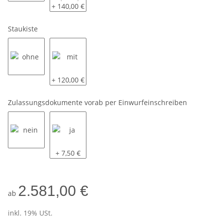
ohne
2 Klappbare Schwerlaststützen
+ 140,00 €
Staukiste
ohne
mit
+ 120,00 €
Zulassungsdokumente vorab per Einwurfeinschreiben
nein
ja
+ 7,50 €
2.581,00 €
ab
inkl. 19% USt.