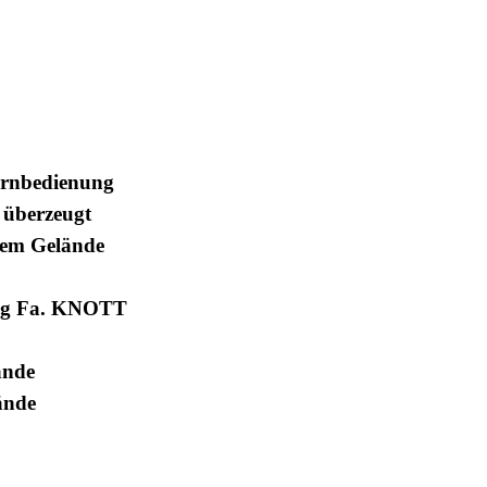
ernbedienung
 überzeugt
enem Gelände
tung Fa. KNOTT
ände
ände