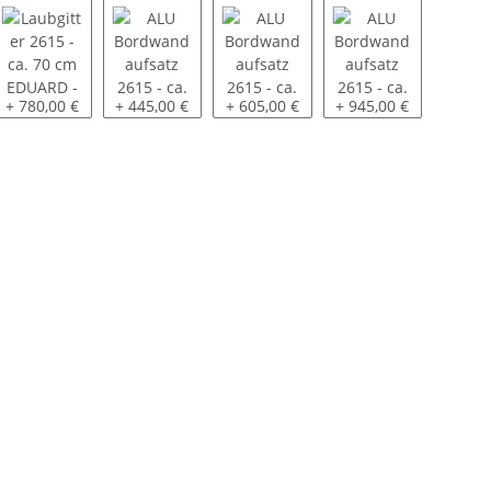
5 - ca. 60 cm SP-Line - montiert
Laubgitter 2615 - ca. 70 cm EDUARD - montiert
ALU Bordwandaufsatz 2615 - ca. 30 cm - oben pend
ALU Bordwandaufsatz 2615 - ca. 40 
ALU Bordwandaufsatz 
+ 780,00 €
+ 445,00 €
+ 605,00 €
+ 945,00 €
hlossen 2615 - ca. 60 cm SP-Line - montiert
er - 100 KM/H