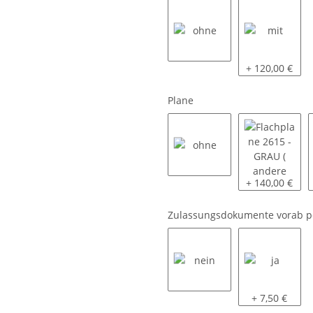
ohne
mit
+ 120,00 €
Plane
ohne
Flachplane 261
+ 140,00 €
Zulassungsdokumente vorab p
nein
ja
+ 7,50 €