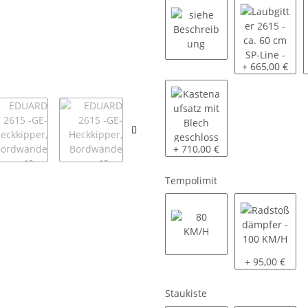
siehe Beschreibung
Laubgitter 261
+ 665,00 €
Kastenaufsatz mit Blech gesc
+ 710,00 €
Tempolimit
80 KM/H
Radstoßdämpf
+ 95,00 €
Staukiste