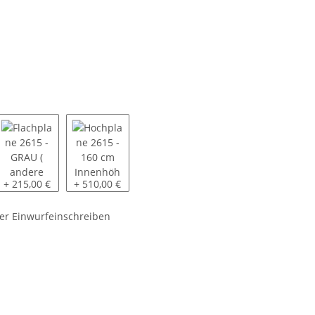
5 - GRAU ( andere Farben auf Anfrage ) - montiert
Flachplane 2615 - GRAU ( andere Farben auf Anfrage ) - inkl. 3 Pl
Hochplane 2615 - 160 cm Innenhöhe SP-Line - GRAU 
+ 215,00 €
+ 510,00 €
er Einwurfeinschreiben