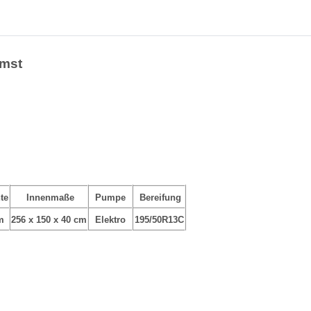
emst
te
Innenmaße
Pumpe
Bereifung
m
256 x 150 x 40 cm
Elektro
195/50R13C