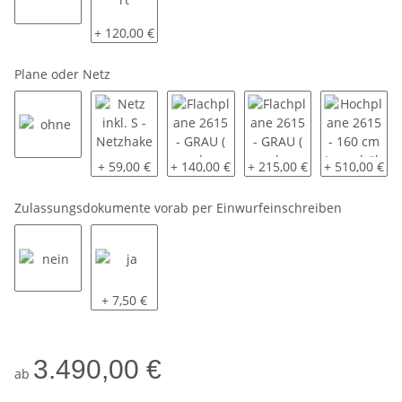
ohne
montiert
+ 120,00 €
Plane oder Netz
ohne
Netz inkl. S - Netzhaken zum Einhaken in die Bor
Flachplane 2615 - GRAU ( andere Farbe
Flachplane 2615 - GRAU ( 
Hochplane 26
+ 59,00 €
+ 140,00 €
+ 215,00 €
+ 510,00 €
Zulassungsdokumente vorab per Einwurfeinschreiben
nein
ja
+ 7,50 €
3.490,00 €
ab