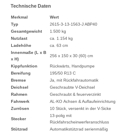
Technische Daten
Merkmal
Wert
Typ
2615-3-13-1563-J ABP40
Gesamtgewicht
1.500 kg
Nutzlast
ca. 1.154 kg
Ladehöhe
ca. 63 cm
Innenmaße (L x B
256 x 150 x 30 (60) cm
x H)
Kippfunktion
Rückwärts, Handpumpe
Bereifung
195/50 R13 C
Bremse
Ja, mit Rückfahrautomatik
Deichsel
Geschraubte V-Deichsel
Rahmen
Geschraubt & feuerverzinkt
Fahrwerk
AL-KO Achsen & Auflaufeinrichtung
Zurrösen
10 Stück, versenkt in der V-Sicke
13-polig mit
Stecker
Rückfahrscheinwerferanschluss
Stützrad
Automatikstützrad serienmäßig