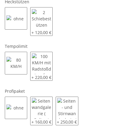
Heckstützen
ohne
2 Schiebestützen
+ 120,00 €
Tempolimit
80 KM/H
100 KM/H mit Radstoßdämpfer
+ 220,00 €
Profipaket
ohne
Seitenwandgalerie ( Reling )
Seiten - und Stirnwandgalerie ( Reling 
+ 160,00 €
+ 250,00 €