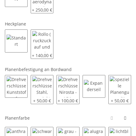
Standart
vorne mit aerodynamischer Schräge
+ 250,00 €
Heckplane
Standart
Rollo ( ruckzuck auf und zu )
+ 140,00 €
Planenbefestigung an Bordwand
Drehverschlüsse Kunststoff
Drehverschlüsse Stahl, verzinkt
Drehverschlüsse Nirosta - V2A
Expanderseil
spezielle P
+ 50,00 €
+ 100,00 €
+ 50,00 €
Planenfarbe