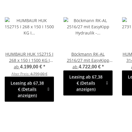
HUMBAUR HUK 152715 I
Böckmann RK-AL
HUM
268 x 150 I 1500 KG I
2516/27 mit EasyKipp
31
Rückwärtskipper mit
Hydraulik -
Rü
ab
ab
4.199,00 €
*
4.722,00 €
*
Handpumpe mit SI-GI
Rückwärtskipper
Han
Alter Preis:
4.799,00 €
Leasing ab 67,38
L
Laubgitter
Leasing ab 67,38
€ (Details
€ (Details
anzeigen)
anzeigen)