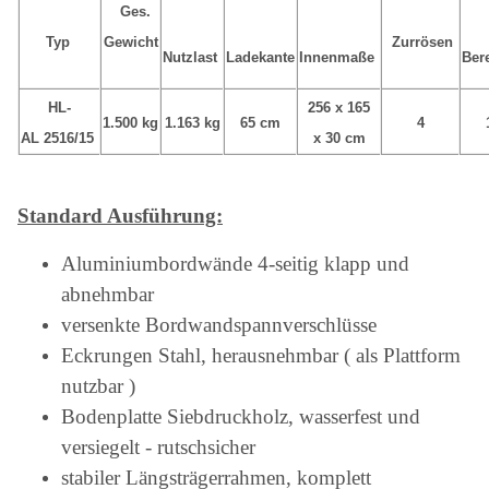
Ges.
Typ
Gewicht
Zurrösen
Nutzlast
Ladekante
Innenmaße
Ber
HL-
256 x 165
1.500 kg
1.163 kg
65 cm
4
AL 2516/15
x 30 cm
Standard Ausführung:
Aluminiumbordwände 4-seitig klapp und
abnehmbar
versenkte Bordwandspannverschlüsse
Eckrungen Stahl, herausnehmbar ( als Plattform
nutzbar )
Bodenplatte Siebdruckholz, wasserfest und
versiegelt - rutschsicher
stabiler Längsträgerrahmen, komplett